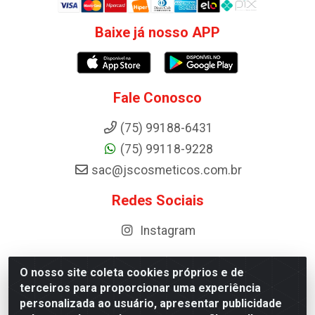
Baixe já nosso APP
Fale Conosco
(75) 99188-6431
(75) 99118-9228
sac@jscosmeticos.com.br
Redes Sociais
Instagram
O nosso site coleta cookies próprios e de
terceiros para proporcionar uma experiência
Distribuidora de Cosméticos Antoneto LTDA - BA-052,
personalizada ao usuário, apresentar publicidade
km 87 - Industrial, Ipirá - BA, 44600-000 - CNPJ