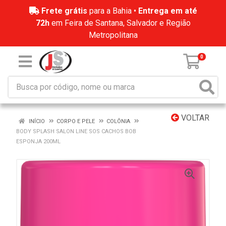
Frete grátis
para a Bahia •
Entrega em até
72h
em Feira de Santana, Salvador e Região
Metropolitana
0
VOLTAR
INÍCIO
CORPO E PELE
COLÔNIA
BODY SPLASH SALON LINE SOS CACHOS BOB
ESPONJA 200ML