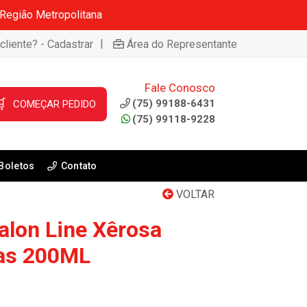
 Região Metropolitana
|
cliente? - Cadastrar
Área do Representante
Fale Conosco

(75) 99188-6431
COMEÇAR PEDIDO
(75) 99118-9228
Boletos
Contato
VOLTAR
alon Line Xêrosa
vas 200ML