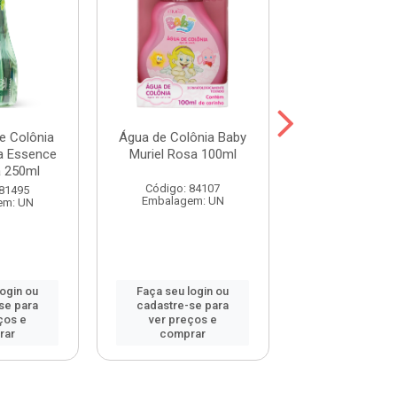
e Colônia
Água de Colônia Baby
Água de Colôn
a Essence
Muriel Rosa 100ml
Muriel Azul 
 250ml
Código: 84107
Código: 84
 81495
Embalagem: UN
Embalagem:
em: UN
login ou
Faça seu login ou
Faça seu log
se para
cadastre-se para
cadastre-se 
ços e
ver preços e
ver preços
rar
comprar
comprar