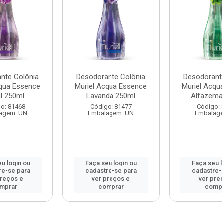
nte Colônia
Desodorante Colônia
Desodorant
cqua Essence
Muriel Acqua Essence
Muriel Acqu
al 250ml
Lavanda 250ml
Alfazema
o: 81468
Código: 81477
Código:
agem: UN
Embalagem: UN
Embalag
u login ou
Faça seu login ou
Faça seu 
re-se para
cadastre-se para
cadastre-
preços e
ver preços e
ver pre
mprar
comprar
comp