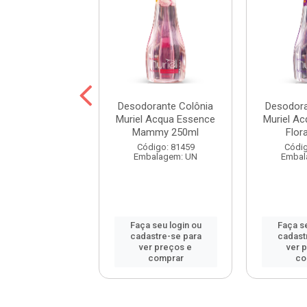
e Colônia Baby
Desodorante Colônia
Desodora
el Azul 100ml
Muriel Acqua Essence
Muriel A
Mammy 250ml
Flor
digo: 84125
Código: 81459
Códig
balagem: UN
Embalagem: UN
Embal
 seu login ou
Faça seu login ou
Faça se
astre-se para
cadastre-se para
cadast
er preços e
ver preços e
ver 
comprar
comprar
co