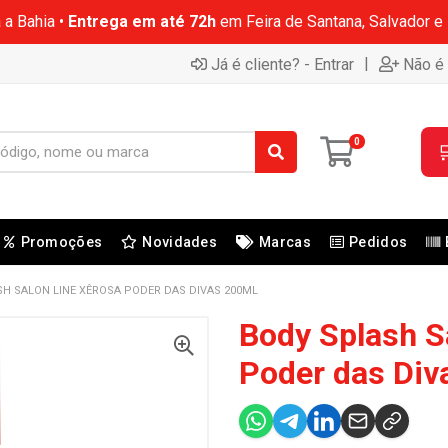
 a Bahia •
Entrega em até 72h
em Feira de Santana, Salvador e
|
Já é cliente? - Entrar
Não é 
0

Promoções
Novidades
Marcas
Pedidos
H SALON LINE XÊROSA PODER DAS DIVAS 200ML
Body Splash S
Poder das Di