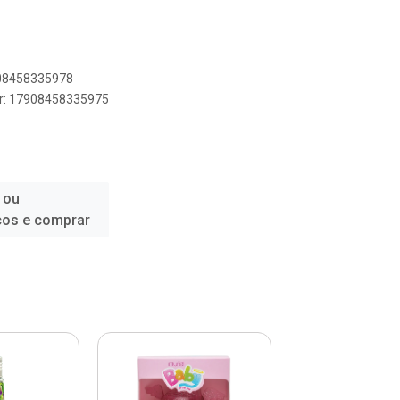
908458335978
er: 17908458335975
 ou
ços e comprar