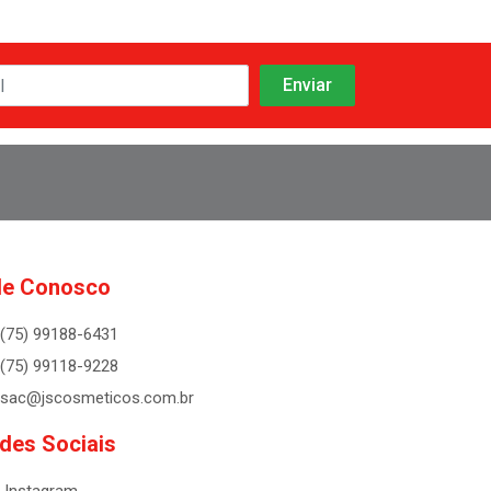
le Conosco
(75) 99188-6431
(75) 99118-9228
sac@jscosmeticos.com.br
des Sociais