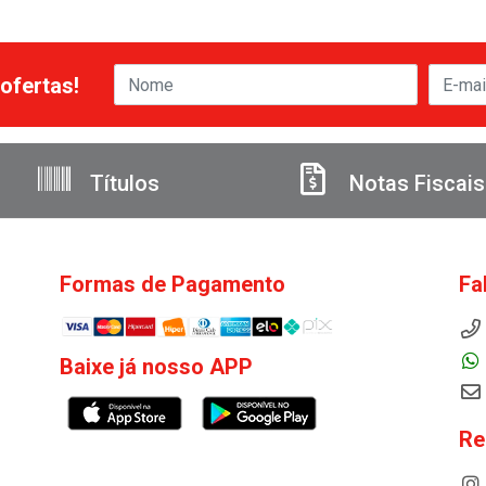
ofertas!
Títulos
Notas Fiscais
Formas de Pagamento
Fa
Baixe já nosso APP
Re