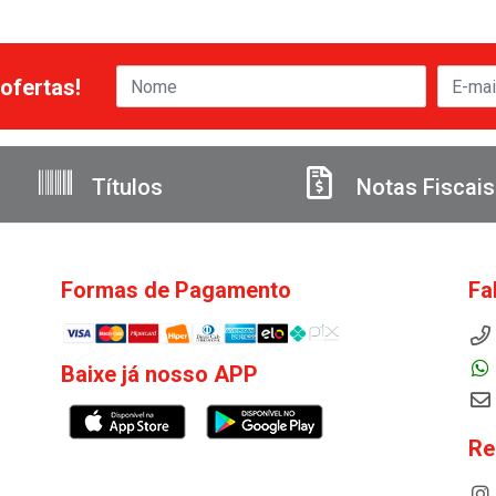
ofertas!
Títulos
Notas Fiscais
Formas de Pagamento
Fa
Baixe já nosso APP
Re