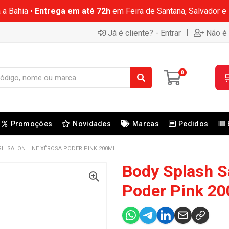
 a Bahia •
Entrega em até 72h
em Feira de Santana, Salvador e
|
Já é cliente? - Entrar
Não é 
0

Promoções
Novidades
Marcas
Pedidos
H SALON LINE XÊROSA PODER PINK 200ML
Body Splash S
Poder Pink 2