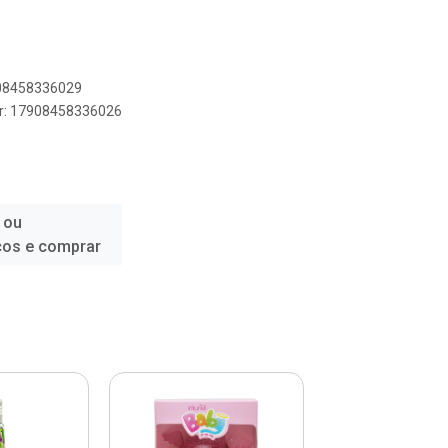
908458336029
er: 17908458336026
 ou
ços e comprar