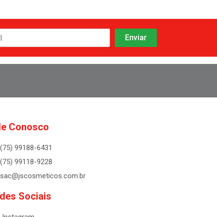
le Conosco
(75) 99188-6431
(75) 99118-9228
sac@jscosmeticos.com.br
des Sociais