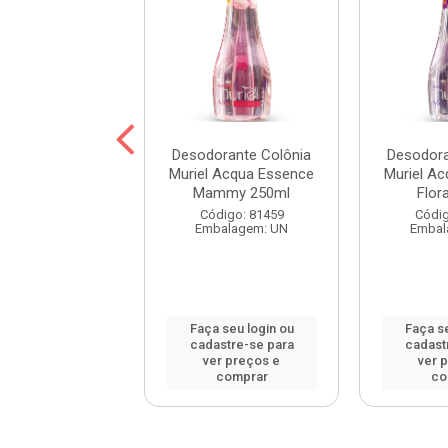
e Colônia Baby
Desodorante Colônia
Desodora
el Azul 100ml
Muriel Acqua Essence
Muriel A
Mammy 250ml
Flor
digo: 84125
Código: 81459
Códig
balagem: UN
Embalagem: UN
Embal
 seu login ou
Faça seu login ou
Faça se
astre-se para
cadastre-se para
cadast
er preços e
ver preços e
ver 
comprar
comprar
co