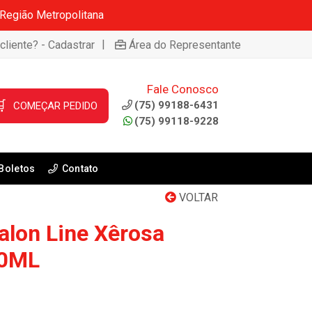
 Região Metropolitana
|
cliente? - Cadastrar
Área do Representante
Fale Conosco

(75) 99188-6431
COMEÇAR PEDIDO
(75) 99118-9228
Boletos
Contato
VOLTAR
alon Line Xêrosa
00ML