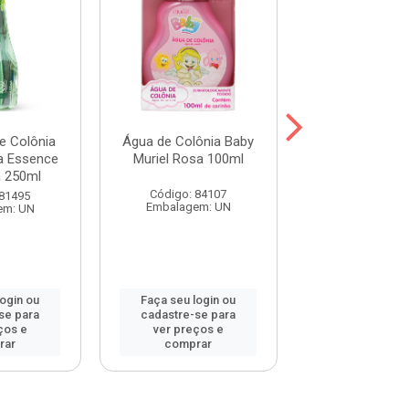
e Colônia
Água de Colônia Baby
Água de Colôn
a Essence
Muriel Rosa 100ml
Muriel Azul 
 250ml
Código: 84107
Código: 84
 81495
Embalagem: UN
Embalagem:
em: UN
login ou
Faça seu login ou
Faça seu log
se para
cadastre-se para
cadastre-se 
ços e
ver preços e
ver preços
rar
comprar
comprar