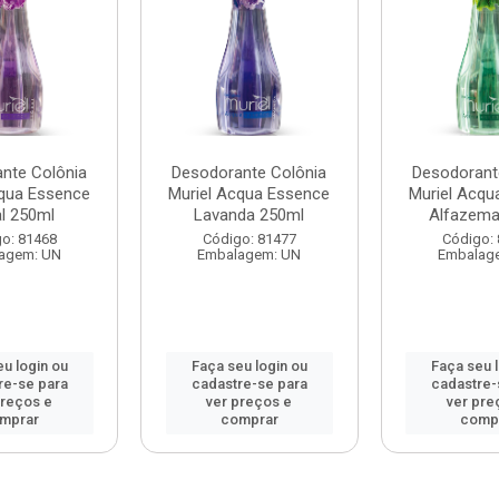
nte Colônia
Desodorante Colônia
Desodorant
cqua Essence
Muriel Acqua Essence
Muriel Acqu
al 250ml
Lavanda 250ml
Alfazema
o: 81468
Código: 81477
Código:
agem: UN
Embalagem: UN
Embalag
u login ou
Faça seu login ou
Faça seu 
re-se para
cadastre-se para
cadastre-
preços e
ver preços e
ver pre
mprar
comprar
comp