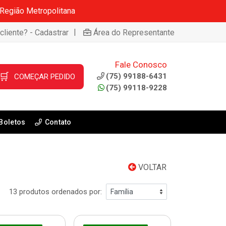
 Região Metropolitana
|
cliente? - Cadastrar
Área do Representante
Fale Conosco
🛒
(75) 99188-6431
COMEÇAR PEDIDO
(75) 99118-9228
Boletos
Contato
VOLTAR
13 produtos ordenados por: