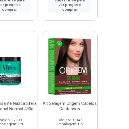
dastre-se para
cadastre-se para
ver preços e
ver preços e
comprar
comprar
isante Nazca Sfera
Kit Selagem Origem Cabelos
ional Normal 480g
Castanhos
ódigo: 17109
Código: 91947
mbalagem: UN
Embalagem: UN