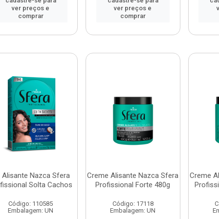
cadastre-se para
cadastre-se para
ca
ver preços e
ver preços e
comprar
comprar
t Alisante Nazca Sfera
Creme Alisante Nazca Sfera
Creme Al
fissional Solta Cachos
Profissional Forte 480g
Profiss
Código: 110585
Código: 17118
C
Embalagem: UN
Embalagem: UN
E