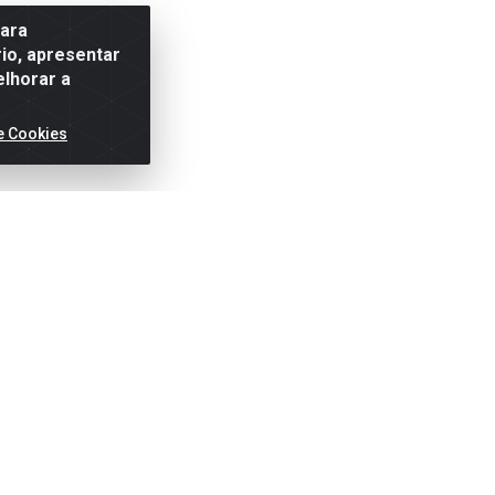
para
io, apresentar
elhorar a
e Cookies