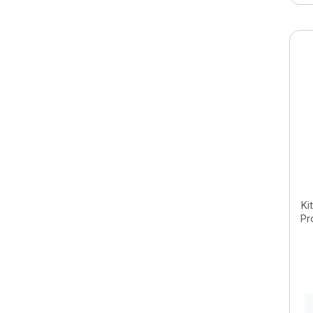
Ki
Pr