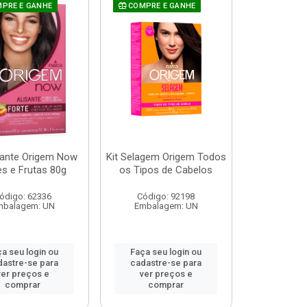
PRE E GANHE
COMPRE E GANHE
isante Origem Now
Kit Selagem Origem Todos
es e Frutas 80g
os Tipos de Cabelos
ódigo: 62336
Código: 92198
mbalagem: UN
Embalagem: UN
a seu login ou
Faça seu login ou
dastre-se para
cadastre-se para
ver preços e
ver preços e
comprar
comprar