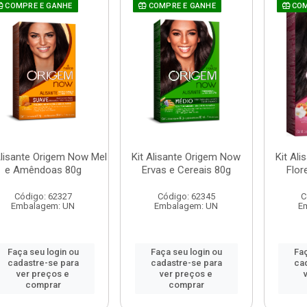
COMPRE E GANHE
COMPRE E GANHE
COM
Alisante Origem Now Mel
Kit Alisante Origem Now
Kit Al
e Amêndoas 80g
Ervas e Cereais 80g
Flor
Código: 62327
Código: 62345
C
Embalagem: UN
Embalagem: UN
E
Faça seu login ou
Faça seu login ou
Faç
cadastre-se para
cadastre-se para
ca
ver preços e
ver preços e
comprar
comprar