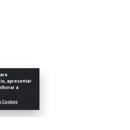
para
io, apresentar
elhorar a
e Cookies