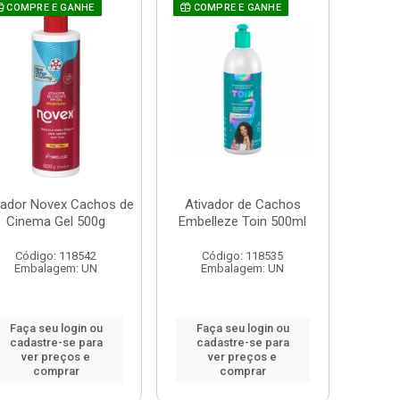
COMPRE E GANHE
COMPRE E GANHE
vador Novex Cachos de
Ativador de Cachos
Cinema Gel 500g
Embelleze Toin 500ml
Código: 118542
Código: 118535
Embalagem: UN
Embalagem: UN
Faça seu login ou
Faça seu login ou
cadastre-se para
cadastre-se para
ver preços e
ver preços e
comprar
comprar