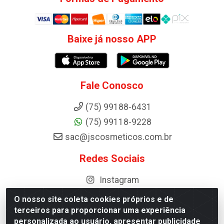
Baixe já nosso APP
Fale Conosco
(75) 99188-6431
(75) 99118-9228
sac@jscosmeticos.com.br
Redes Sociais
Instagram
O nosso site coleta cookies próprios e de
terceiros para proporcionar uma experiência
personalizada ao usuário, apresentar publicidade
Distribuidora de Cosméticos Antoneto LTDA - BA-052, km 87 -