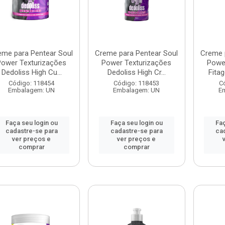
eme para Pentear Soul
Creme para Pentear Soul
Creme 
Power Texturizações
Power Texturizações
Powe
Dedoliss High Cu...
Dedoliss High Cr...
Fita
Código: 118454
Código: 118453
C
Embalagem: UN
Embalagem: UN
E
Faça seu login ou
Faça seu login ou
Faç
cadastre-se para
cadastre-se para
ca
ver preços e
ver preços e
comprar
comprar