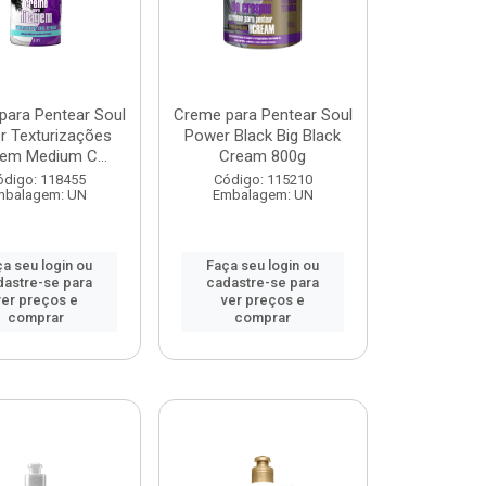
para Pentear Soul
Creme para Pentear Soul
r Texturizações
Power Black Big Black
gem Medium C...
Cream 800g
ódigo: 118455
Código: 115210
mbalagem: UN
Embalagem: UN
a seu login ou
Faça seu login ou
dastre-se para
cadastre-se para
ver preços e
ver preços e
comprar
comprar