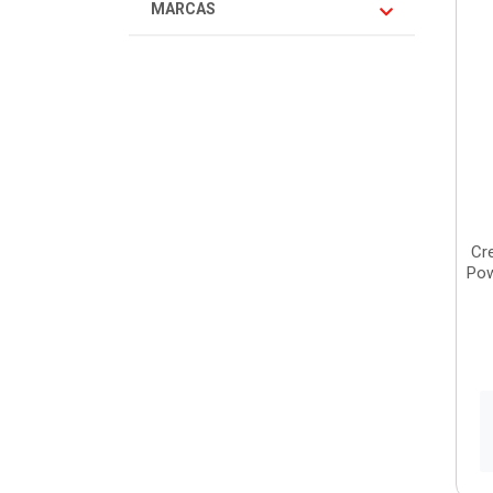
MARCAS
Cr
Pow