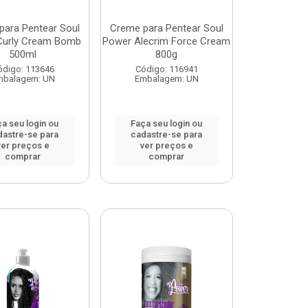
para Pentear Soul
Creme para Pentear Soul
Curly Cream Bomb
Power Alecrim Force Cream
500ml
800g
ódigo: 113646
Código: 116941
mbalagem: UN
Embalagem: UN
a seu login ou
Faça seu login ou
dastre-se para
cadastre-se para
ver preços e
ver preços e
comprar
comprar