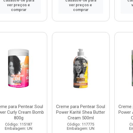
cadastre-se para
cadastre-se para
ca
ver preços e
ver preços e
comprar
comprar
eme para Pentear Soul
Creme para Pentear Soul
Creme 
wer Curly Cream Bomb
Power Karité Shea Butter
Power 
800g
Cream 500ml
Código: 115187
Código: 117775
C
Embalagem: UN
Embalagem: UN
E