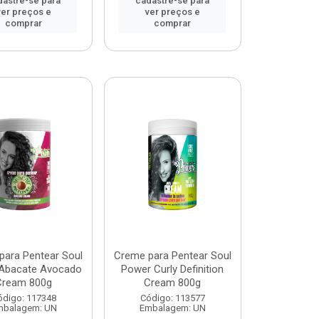
dastre-se para
cadastre-se para
ver preços e
ver preços e
comprar
comprar
para Pentear Soul
Creme para Pentear Soul
Abacate Avocado
Power Curly Definition
Cream 800g
Cream 800g
ódigo: 117348
Código: 113577
mbalagem: UN
Embalagem: UN