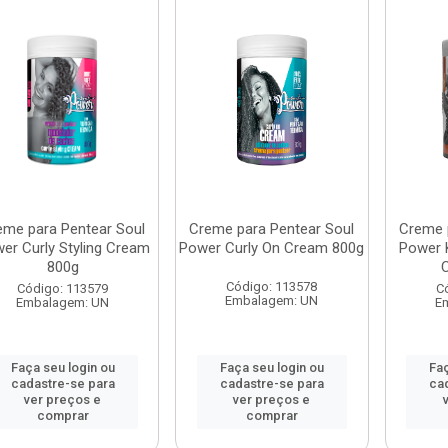
eme para Pentear Soul
Creme para Pentear Soul
Creme 
er Curly Styling Cream
Power Curly On Cream 800g
Power K
800g
Código: 113578
Código: 113579
C
Embalagem: UN
Embalagem: UN
E
Faça seu login ou
Faça seu login ou
Faç
cadastre-se para
cadastre-se para
ca
ver preços e
ver preços e
comprar
comprar