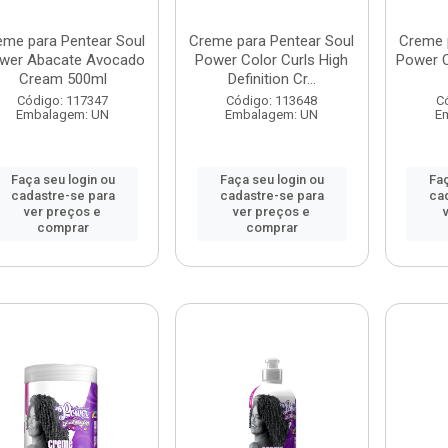
eme para Pentear Soul
Creme para Pentear Soul
Creme 
wer Abacate Avocado
Power Color Curls High
Power 
Cream 500ml
Definition Cr...
Código: 117347
Código: 113648
C
Embalagem: UN
Embalagem: UN
E
Faça seu login ou
Faça seu login ou
Faç
cadastre-se para
cadastre-se para
ca
ver preços e
ver preços e
comprar
comprar