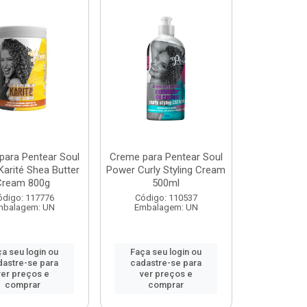
para Pentear Soul
Creme para Pentear Soul
arité Shea Butter
Power Curly Styling Cream
Cream 800g
500ml
ódigo: 117776
Código: 110537
mbalagem: UN
Embalagem: UN
a seu login ou
Faça seu login ou
dastre-se para
cadastre-se para
ver preços e
ver preços e
comprar
comprar