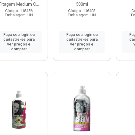
Fitagem Medium C...
500ml
Código: 118456
Código: 116403
C
Embalagem: UN
Embalagem: UN
E
Faça seu login ou
Faça seu login ou
Faç
cadastre-se para
cadastre-se para
ca
ver preços e
ver preços e
comprar
comprar