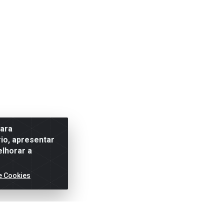
para
io, apresentar
elhorar a
e Cookies