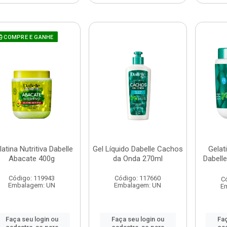
COMPRE E GANHE
latina Nutritiva Dabelle
Gel Líquido Dabelle Cachos
Gelat
Abacate 400g
da Onda 270ml
Dabell
Código: 119943
Código: 117660
C
Embalagem: UN
Embalagem: UN
E
Faça seu login ou
Faça seu login ou
Faç