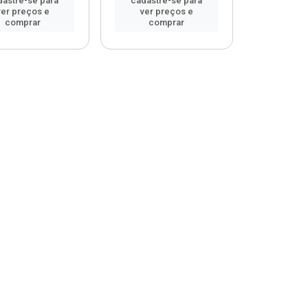
dastre-se para
cadastre-se para
ver preços e
ver preços e
comprar
comprar