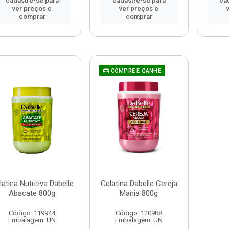
cadastre-se para
cadastre-se para
ca
ver preços e
ver preços e
comprar
comprar
COMPRE E GANHE
latina Nutritiva Dabelle
Gelatina Dabelle Cereja
Abacate 800g
Mania 800g
Código: 119944
Código: 120988
Embalagem: UN
Embalagem: UN