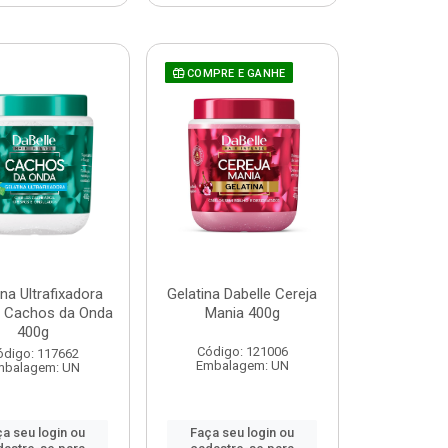
COMPRE E GANHE
ina Ultrafixadora
Gelatina Dabelle Cereja
e Cachos da Onda
Mania 400g
400g
Código: 121006
ódigo: 117662
Embalagem: UN
mbalagem: UN
a seu login ou
Faça seu login ou