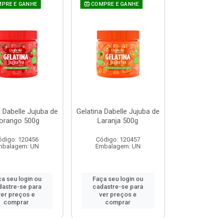
PRE E GANHE
COMPRE E GANHE
a Dabelle Jujuba de
Gelatina Dabelle Jujuba de
orango 500g
Laranja 500g
ódigo: 120456
Código: 120457
mbalagem: UN
Embalagem: UN
a seu login ou
Faça seu login ou
dastre-se para
cadastre-se para
ver preços e
ver preços e
comprar
comprar