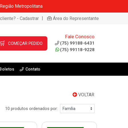
 Região Metropolitana
|
cliente? - Cadastrar
Área do Representante
Fale Conosco
🛒
(75) 99188-6431
COMEÇAR PEDIDO
(75) 99118-9228
Boletos
Contato
VOLTAR
10 produtos ordenados por: