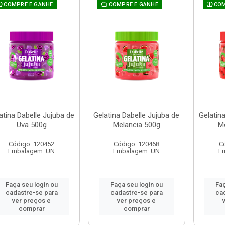
COMPRE E GANHE
COMPRE E GANHE
COM
atina Dabelle Jujuba de
Gelatina Dabelle Jujuba de
Gelatin
Uva 500g
Melancia 500g
M
Código: 120452
Código: 120468
C
Embalagem: UN
Embalagem: UN
E
Faça seu login ou
Faça seu login ou
Faç
cadastre-se para
cadastre-se para
ca
ver preços e
ver preços e
comprar
comprar