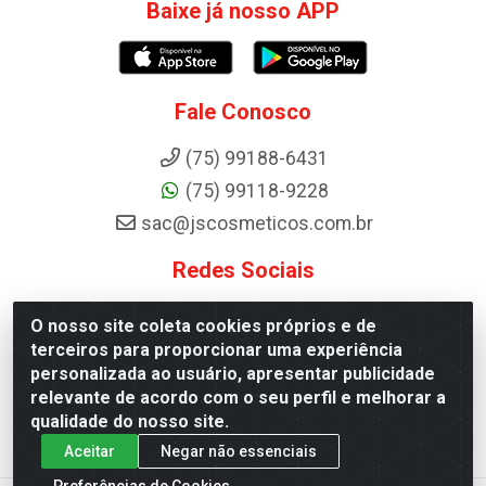
Baixe já nosso APP
Fale Conosco
(75) 99188-6431
(75) 99118-9228
sac@jscosmeticos.com.br
Redes Sociais
Instagram
O nosso site coleta cookies próprios e de
terceiros para proporcionar uma experiência
personalizada ao usuário, apresentar publicidade
relevante de acordo com o seu perfil e melhorar a
Distribuidora de Cosméticos Antoneto LTDA - BA-052, km 87 -
qualidade do nosso site.
Industrial, Ipirá - BA, 44600-000 - CNPJ 10.984.107/0001-75
Aceitar
Negar não essenciais
Preferências de Cookies