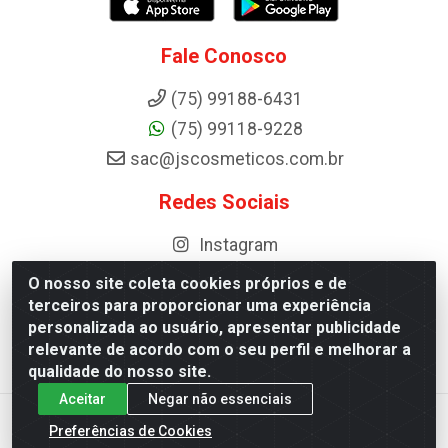
Fale Conosco
(75) 99188-6431
(75) 99118-9228
sac@jscosmeticos.com.br
Redes Sociais
Instagram
O nosso site coleta cookies próprios e de
terceiros para proporcionar uma experiência
personalizada ao usuário, apresentar publicidade
Distribuidora de Cosméticos Antoneto LTDA - BA-052, km 87 -
relevante de acordo com o seu perfil e melhorar a
Industrial, Ipirá - BA, 44600-000 - CNPJ 10.984.107/0001-75
qualidade do nosso site.
Aceitar
Negar não essenciais
Preferências de Cookies