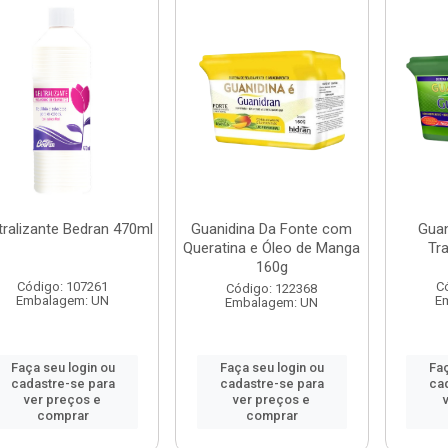
ralizante Bedran 470ml
Guanidina Da Fonte com
Guan
Queratina e Óleo de Manga
Tra
160g
Código: 107261
C
Código: 122368
Embalagem: UN
E
Embalagem: UN
Faça seu login ou
Faça seu login ou
Faç
cadastre-se para
cadastre-se para
ca
ver preços e
ver preços e
comprar
comprar