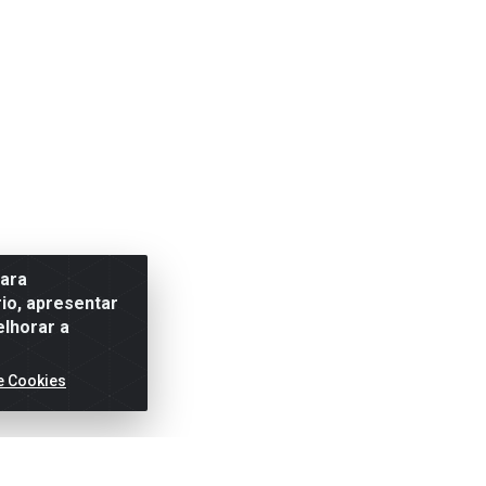
para
io, apresentar
elhorar a
e Cookies