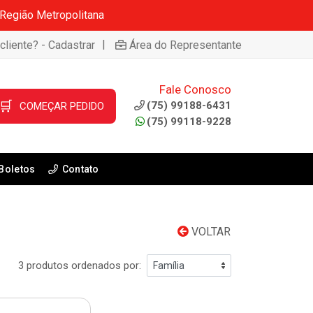
 Região Metropolitana
|
cliente? - Cadastrar
Área do Representante
Fale Conosco
🛒
(75) 99188-6431
COMEÇAR PEDIDO
(75) 99118-9228
Boletos
Contato
VOLTAR
3 produtos ordenados por: