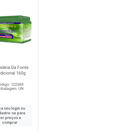
idina Da Fonte
dicional 160g
ódigo: 122369
mbalagem: UN
a seu login ou
dastre-se para
ver preços e
comprar