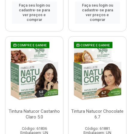
Faça seu login ou
Faça seu login ou
cadastre-se para
cadastre-se para
ver preços e
ver preços e
comprar
comprar
COMPRE E GANHE
COMPRE E GANHE
Tintura Natucor Castanho
Tintura Natucor Chocolate
Claro 5.0
6.7
Código: 61836
Código: 61881
Embalagem: UN
Embalagem: UN