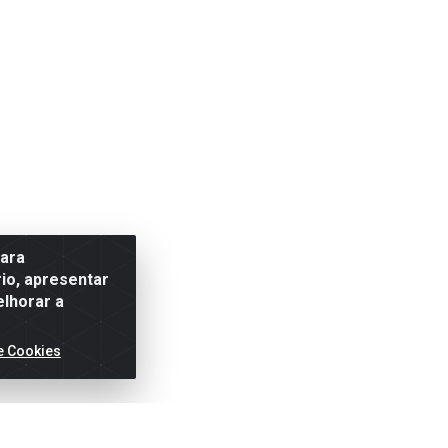
para
io, apresentar
elhorar a
e Cookies