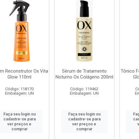
m Reconstrutor Ox Vita
Sérum de Tratamento
Tônico F
Glow 110ml
Noturno Ox Colágeno 200ml
Gl
Código: 118170
Código: 119462
C
Embalagem: UN
Embalagem: UN
E
Faça seu login ou
Faça seu login ou
Faç
cadastre-se para
cadastre-se para
ca
ver preços e
ver preços e
comprar
comprar