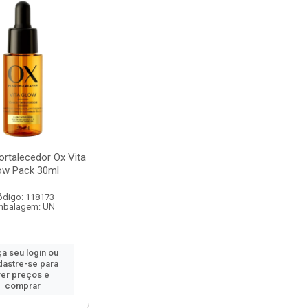
ortalecedor Ox Vita
ow Pack 30ml
ódigo: 118173
mbalagem: UN
a seu login ou
dastre-se para
ver preços e
comprar