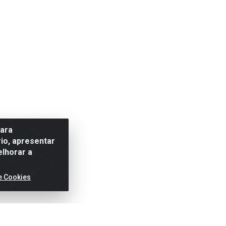
para
io, apresentar
elhorar a
e Cookies