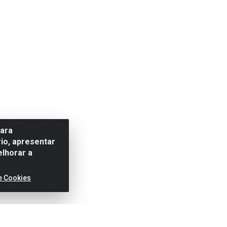
para
io, apresentar
elhorar a
e Cookies