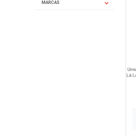
MARCAS
Umid
Lá L