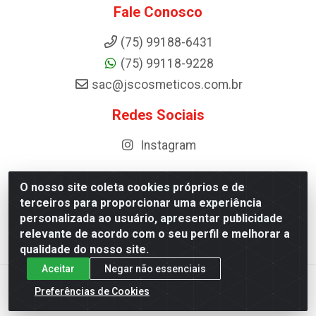
Fale Conosco
(75) 99188-6431
(75) 99118-9228
sac@jscosmeticos.com.br
Redes Sociais
Instagram
O nosso site coleta cookies próprios e de
terceiros para proporcionar uma experiência
Distribuidora de Cosméticos Antoneto LTDA - BA-052,
personalizada ao usuário, apresentar publicidade
km 87 - Industrial, Ipirá - BA, 44600-000 - CNPJ
relevante de acordo com o seu perfil e melhorar a
10.984.107/0001-75
qualidade do nosso site.
Aceitar
Negar não essenciais
Preferências de Cookies