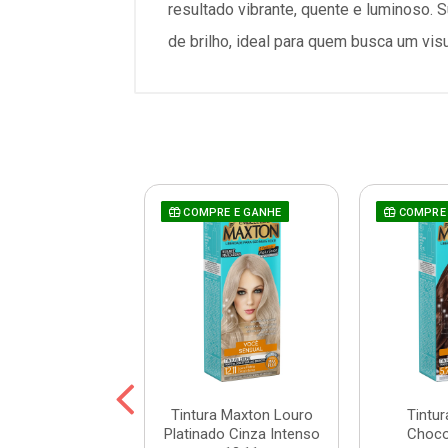
resultado vibrante, quente e luminoso. 
de brilho, ideal para quem busca um vis
RE E GANHE
COMPRE E GANHE
COMPRE 
a Maxton Preto
Tintura Maxton Louro
Tintu
atural 2.0
Platinado Cinza Intenso
Choco