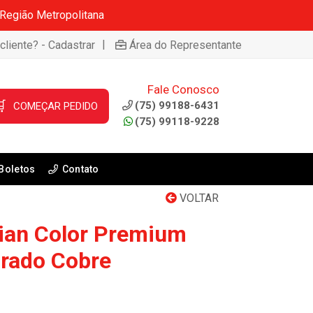
 Região Metropolitana
|
cliente? - Cadastrar
Área do Representante
Fale Conosco

(75) 99188-6431
COMEÇAR PEDIDO
(75) 99118-9228
Boletos
Contato
VOLTAR
lian Color Premium
urado Cobre