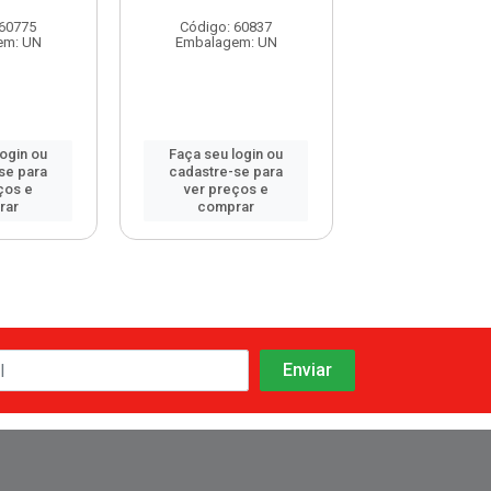
 60775
Código: 60837
Código: 60
em: UN
Embalagem: UN
Embalagem:
login ou
Faça seu login ou
Faça seu log
se para
cadastre-se para
cadastre-se 
ços e
ver preços e
ver preços
rar
comprar
comprar