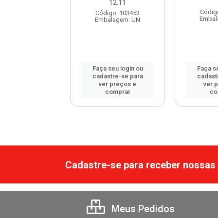
12.11
digo: 60846
Códig
Código: 103453
balagem: UN
Embal
Embalagem: UN
 seu login ou
Faça seu login ou
Faça se
astre-se para
cadastre-se para
cadast
er preços e
ver preços e
ver 
comprar
comprar
co
Cadastre-se para receber nossas 
Meus Pedidos