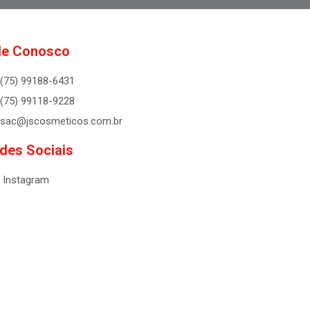
le Conosco
(75) 99188-6431
(75) 99118-9228
sac@jscosmeticos.com.br
des Sociais
Instagram