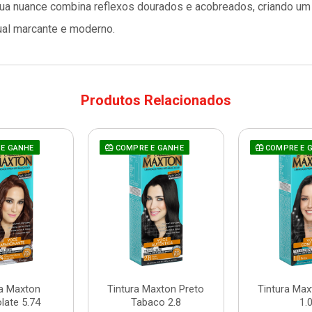
Sua nuance combina reflexos dourados e acobreados, criando um l
ual marcante e moderno.
Produtos Relacionados
E GANHE
COMPRE E GANHE
COMPRE E 
ra Maxton
Tintura Maxton Preto
Tintura Max
late 5.74
Tabaco 2.8
1.