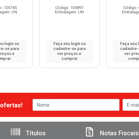
o: 105745
Código: 105897
Código:
agem: UN
Embalagem: UN
Embalag
u login ou
Faça seu login ou
Faça seu 
re-se para
cadastre-se para
cadastre-
preços e
ver preços e
ver pre
mprar
comprar
comp
ofertas!
Títulos
Notas Fiscais