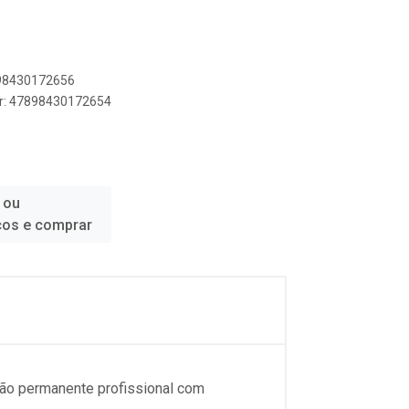
898430172656
er: 47898430172654
 ou
ços e comprar
ação permanente profissional com