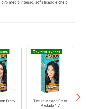
oiro médio intenso, sofisticado e cheio
GANHE
COMPRE E GANHE
COMPRE E GAN
ton Preto
Tintura Maxton Preto
Tintura Maxto
0
Azulado 1.7
Natural 2