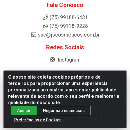
Fale Conosco
(75) 99188-6431
(75) 99118-9228
sac@jscosmeticos.com.br
Redes Sociais
Instagram
O nosso site coleta cookies próprios e de
terceiros para proporcionar uma experiência
Distribuidora de Cosméticos Antoneto LTDA - BA-052,
personalizada ao usuário, apresentar publicidade
km 87 - Industrial, Ipirá - BA, 44600-000 - CNPJ
relevante de acordo com o seu perfil e melhorar a
10.984.107/0001-75
qualidade do nosso site.
Aceitar
Negar não essenciais
Preferências de Cookies