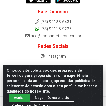
Fale Conosco
(75) 99188-6431
(75) 99118-9228
sac@jscosmeticos.com.br
Redes Sociais
Instagram
O nosso site coleta cookies próprios e de
terceiros para proporcionar uma experiência
Distribuidora de Cosméticos Antoneto LTDA - BA-052,
personalizada ao usuário, apresentar publicidade
km 87 - Industrial, Ipirá - BA, 44600-000 - CNPJ
relevante de acordo com o seu perfil e melhorar a
10.984.107/0001-75
qualidade do nosso site.
Aceitar
Negar não essenciais
Preferências de Cookies