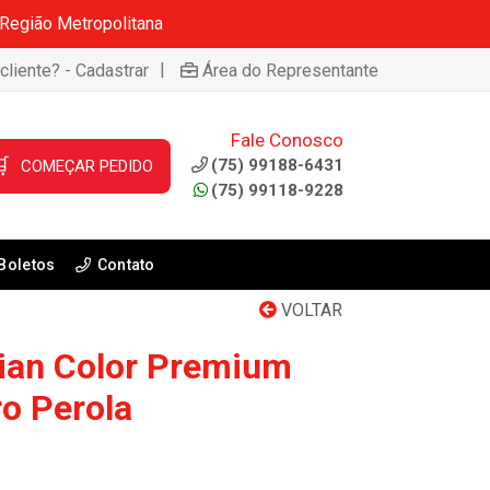
 Região Metropolitana
|
cliente? - Cadastrar
Área do Representante
Fale Conosco

(75) 99188-6431
COMEÇAR PEDIDO
(75) 99118-9228
Boletos
Contato
VOLTAR
lian Color Premium
ro Perola