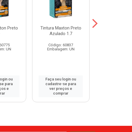
ton Preto
Tintura Maxton Preto
Tintura Maxto
0
Azulado 1.7
Natural 2
 60775
Código: 60837
Código: 60
em: UN
Embalagem: UN
Embalagem:
login ou
Faça seu login ou
Faça seu log
se para
cadastre-se para
cadastre-se 
ços e
ver preços e
ver preços
rar
comprar
comprar