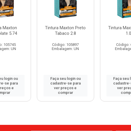
ra Maxton
Tintura Maxton Preto
Tintura Max
late 5.74
Tabaco 2.8
1.
o: 105745
Código: 105897
Código:
agem: UN
Embalagem: UN
Embalag
u login ou
Faça seu login ou
Faça seu 
re-se para
cadastre-se para
cadastre-
preços e
ver preços e
ver pre
mprar
comprar
comp