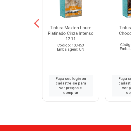
a Maxton Preto
Tintura Maxton Louro
Tintu
atural 2.0
Platinado Cinza Intenso
Choco
12.11
digo: 60846
Códig
Código: 103453
balagem: UN
Embal
Embalagem: UN
 seu login ou
Faça seu login ou
Faça se
astre-se para
cadastre-se para
cadast
er preços e
ver preços e
ver 
comprar
comprar
co