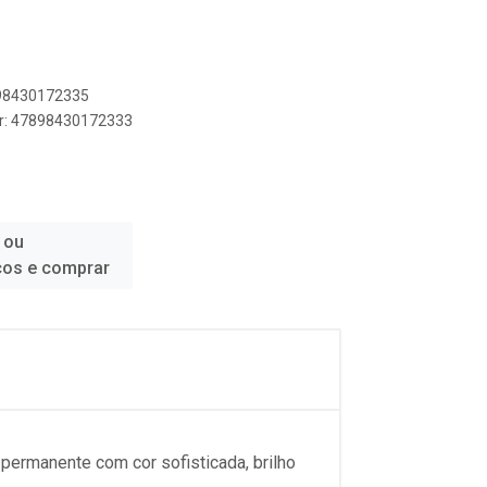
898430172335
er: 47898430172333
 ou
ços e comprar
 permanente com cor sofisticada, brilho