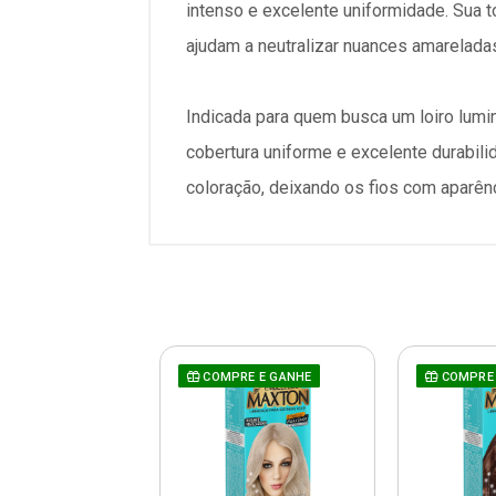
intenso e excelente uniformidade. Sua t
ajudam a neutralizar nuances amareladas
Indicada para quem busca um loiro lumi
cobertura uniforme e excelente durabili
coloração, deixando os fios com aparênc
RE E GANHE
COMPRE E GANHE
COMPRE 