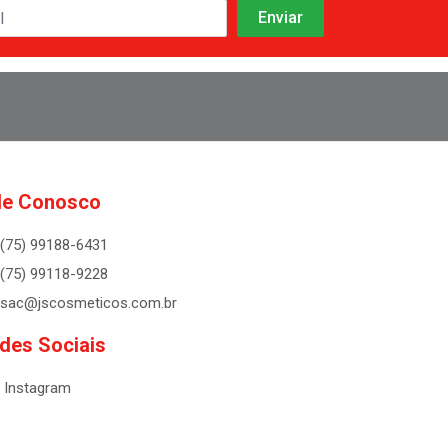
le Conosco
(75) 99188-6431
(75) 99118-9228
sac@jscosmeticos.com.br
des Sociais
Instagram