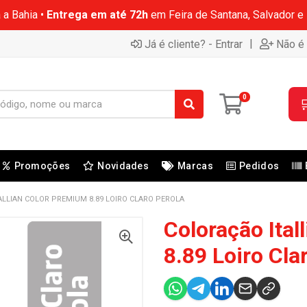
 a Bahia •
Entrega em até 72h
em Feira de Santana, Salvador e
|
Já é cliente? - Entrar
Não é 
0

Promoções
Novidades
Marcas
Pedidos
LLIAN COLOR PREMIUM 8.89 LOIRO CLARO PEROLA
Coloração Ital
8.89 Loiro Cla