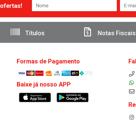
ofertas!
Títulos
Notas Fiscais
Formas de Pagamento
Fa
Baixe já nosso APP
Re