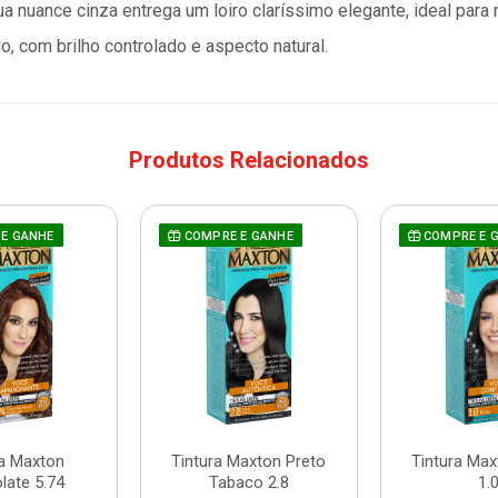
Sua nuance cinza entrega um loiro claríssimo elegante, ideal para 
, com brilho controlado e aspecto natural.
Produtos Relacionados
E GANHE
COMPRE E GANHE
COMPRE E 
ra Maxton
Tintura Maxton Preto
Tintura Max
late 5.74
Tabaco 2.8
1.