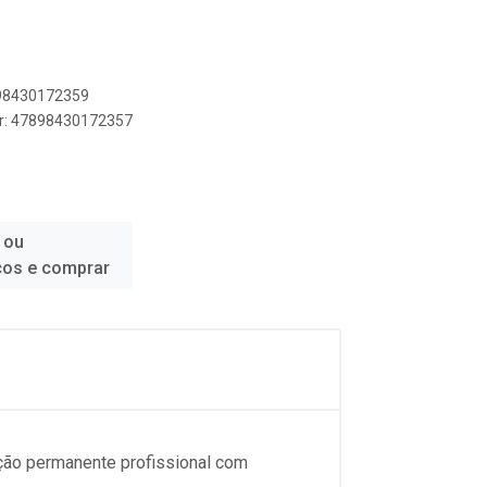
898430172359
er: 47898430172357
 ou
ços e comprar
ação permanente profissional com