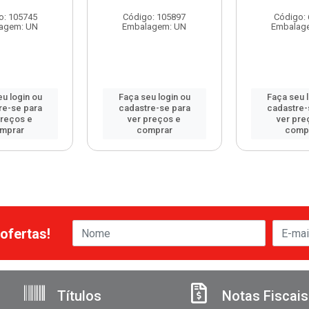
o: 105745
Código: 105897
Código:
agem: UN
Embalagem: UN
Embalag
u login ou
Faça seu login ou
Faça seu 
re-se para
cadastre-se para
cadastre-
preços e
ver preços e
ver pre
mprar
comprar
comp
ofertas!
Títulos
Notas Fiscais