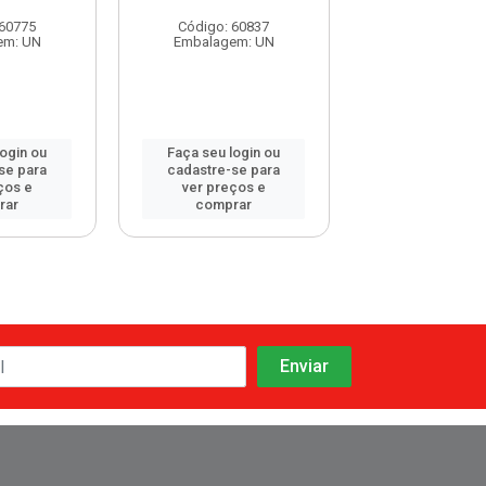
 60775
Código: 60837
Código: 60
em: UN
Embalagem: UN
Embalagem:
login ou
Faça seu login ou
Faça seu log
se para
cadastre-se para
cadastre-se 
ços e
ver preços e
ver preços
rar
comprar
comprar