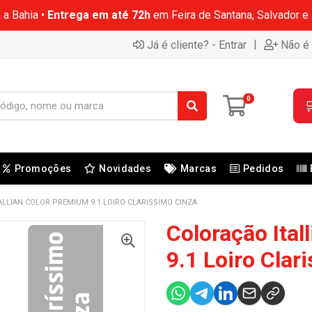
 a Bahia •
Entrega em até 72h
em Feira de Santana, Salvador e
|
Já é cliente? - Entrar
Não é 
0

Promoções
Novidades
Marcas
Pedidos
LLIAN COLOR PREMIUM 9.1 LOIRO CLARISSIMO CINZA
Coloração Ital
9.1 Loiro Clar