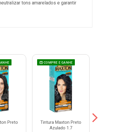
neutralizar tons amarelados e garantir
GANHE
COMPRE E GANHE
COMPRE E GAN
ton Preto
Tintura Maxton Preto
Tintura Maxto
0
Azulado 1.7
Natural 2