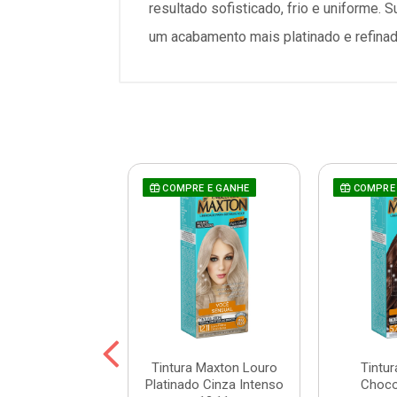
resultado sofisticado, frio e uniforme. 
um acabamento mais platinado e refinado
RE E GANHE
COMPRE E GANHE
COMPRE 
a Maxton Preto
Tintura Maxton Louro
Tintu
atural 2.0
Platinado Cinza Intenso
Choco