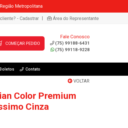
 Região Metropolitana
|
cliente? - Cadastrar
Área do Representante
Fale Conosco

(75) 99188-6431
COMEÇAR PEDIDO
(75) 99118-9228
Boletos
Contato
VOLTAR
lian Color Premium
issimo Cinza