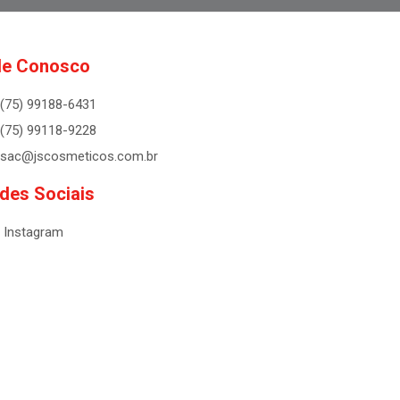
le Conosco
(75) 99188-6431
(75) 99118-9228
sac@jscosmeticos.com.br
des Sociais
Instagram