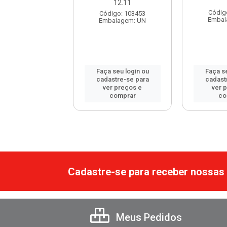
12.11
digo: 60846
Códig
Código: 103453
balagem: UN
Embal
Embalagem: UN
 seu login ou
Faça seu login ou
Faça se
astre-se para
cadastre-se para
cadast
er preços e
ver preços e
ver 
comprar
comprar
co
Cadastre-se para receber nossas 
Meus Pedidos