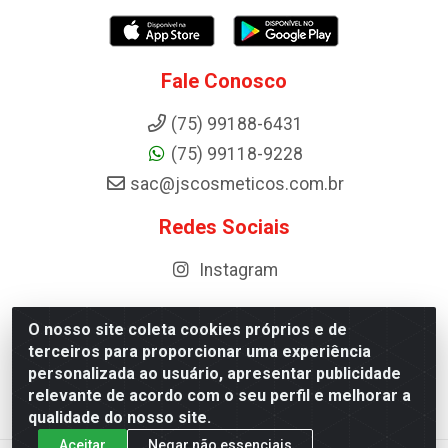
Fale Conosco
(75) 99188-6431
(75) 99118-9228
sac@jscosmeticos.com.br
Redes Sociais
Instagram
O nosso site coleta cookies próprios e de
terceiros para proporcionar uma experiência
Distribuidora de Cosméticos Antoneto LTDA - BA-052,
personalizada ao usuário, apresentar publicidade
km 87 - Industrial, Ipirá - BA, 44600-000 - CNPJ
relevante de acordo com o seu perfil e melhorar a
10.984.107/0001-75
qualidade do nosso site.
Aceitar
Negar não essenciais