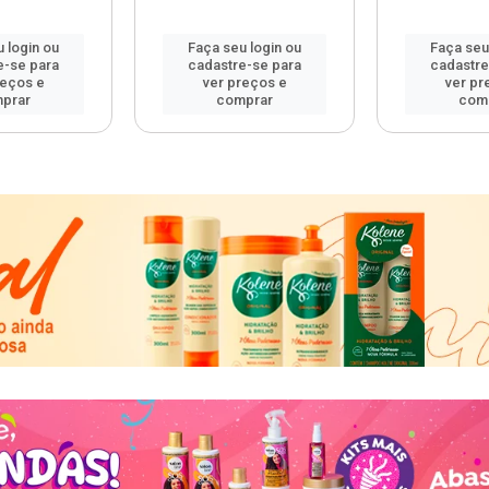
 login ou
Faça seu login ou
Faça seu
e-se para
cadastre-se para
cadastre
reços e
ver preços e
ver pr
prar
comprar
com