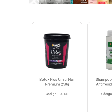
ar Umidi Hair
Botox Plus Umidi Hair
Shampoo 
Rícino 30ml
Premium 250g
Antirresí
: 120127
Código: 109131
Código