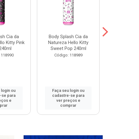
sh Cia da
Body Splash Cia da
Body Spla
lo Kitty Pink
Natureza Hello Kitty
Natureza L
240ml
Sweet Pop 240ml
Meets 
 118990
Código: 118989
Código:
 login ou
Faça seu login ou
Faça seu 
-se para
cadastre-se para
cadastre
eços e
ver preços e
ver pr
prar
comprar
comp