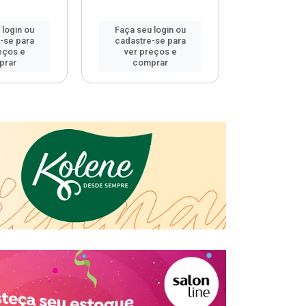
 login ou
Faça seu login ou
Faça seu 
-se para
cadastre-se para
cadastre
eços e
ver preços e
ver pr
prar
comprar
comp