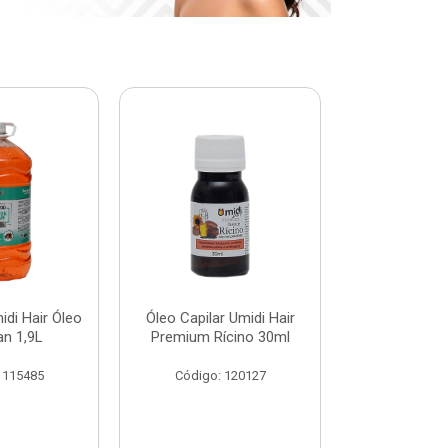
di Hair Óleo
Óleo Capilar Umidi Hair
Botox Plus 
an 1,9L
Premium Rícino 30ml
Premiu
 115485
Código: 120127
Código: