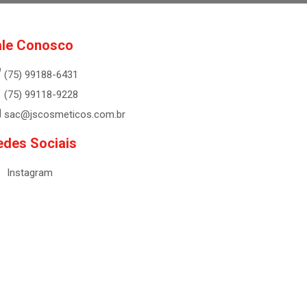
ale Conosco
(75) 99188-6431
(75) 99118-9228
sac@jscosmeticos.com.br
edes Sociais
Instagram