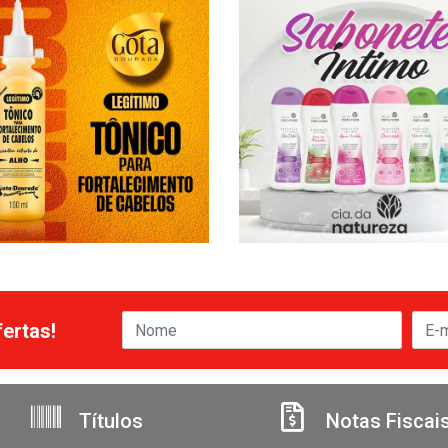
ertas!
Títulos
Notas Fiscai