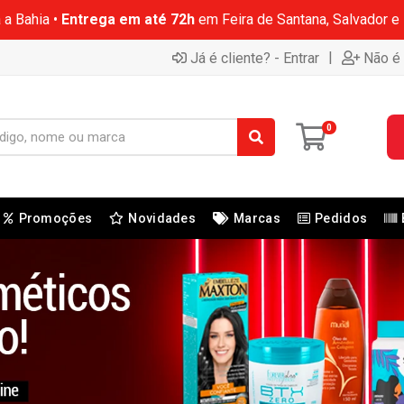
 a Bahia •
Entrega em até 72h
em Feira de Santana, Salvador e
|
Já é cliente? - Entrar
Não é 
0
Promoções
Novidades
Marcas
Pedidos