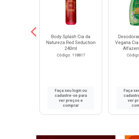
ohall Select
Body Splash Cia da
Desodoran
 300ml
Natureza Red Seduction
Vegana Cia
240ml
Alfaze
: 120172
Código: 118817
Código
u login ou
Faça seu login ou
Faça seu
e-se para
cadastre-se para
cadastr
reços e
ver preços e
ver p
mprar
comprar
com