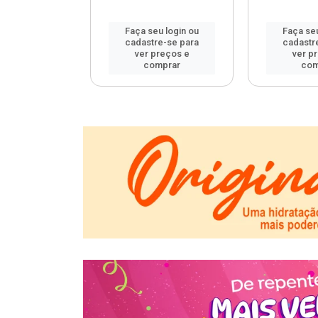
u login ou
Faça seu login ou
Faça seu
e-se para
cadastre-se para
cadastr
reços e
ver preços e
ver p
mprar
comprar
com