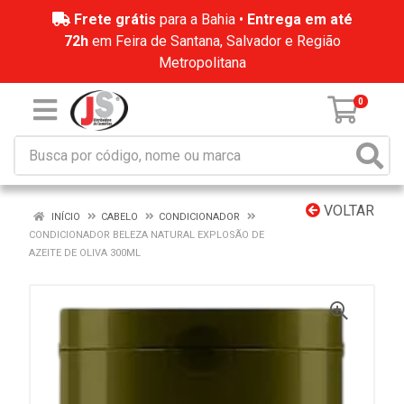
Frete grátis
para a Bahia •
Entrega em até
72h
em Feira de Santana, Salvador e Região
Metropolitana
0
VOLTAR
INÍCIO
CABELO
CONDICIONADOR
CONDICIONADOR BELEZA NATURAL EXPLOSÃO DE
AZEITE DE OLIVA 300ML