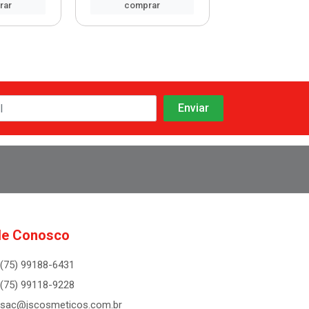
rar
comprar
comprar
le Conosco
(75) 99188-6431
(75) 99118-9228
sac@jscosmeticos.com.br