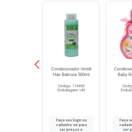
cionador Umidi
Condicionador Umidi
Condicio
Abacate 500ml
Hair Babosa 500ml
Baby R
digo: 115492
Código: 115453
Códig
balagem: UN
Embalagem: UN
Embal
 seu login ou
Faça seu login ou
Faça se
astre-se para
cadastre-se para
cadast
er preços e
ver preços e
ver 