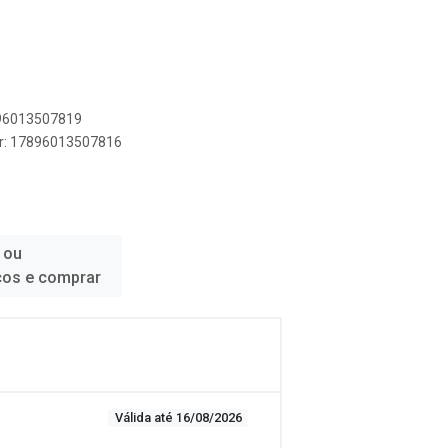
896013507819
er: 17896013507816
 ou
ços e comprar
Válida até 16/08/2026