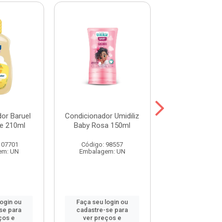
or Baruel
Condicionador Umidiliz
Condicionador
e 210ml
Baby Rosa 150ml
Hair Abacate
107701
Código: 98557
Código: 115
em: UN
Embalagem: UN
Embalagem:
login ou
Faça seu login ou
Faça seu log
se para
cadastre-se para
cadastre-se 
ços e
ver preços e
ver preços