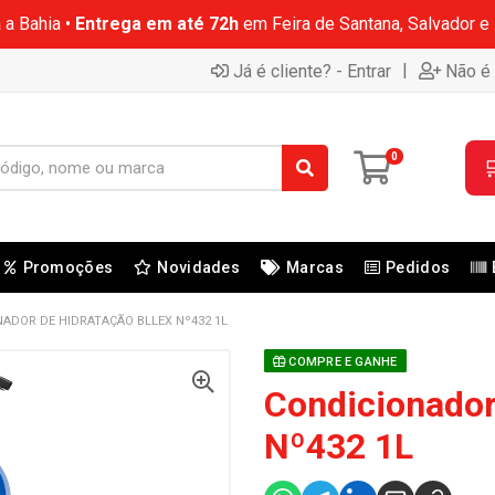
 a Bahia •
Entrega em até 72h
em Feira de Santana, Salvador e
|
Já é cliente? - Entrar
Não é 
0

Promoções
Novidades
Marcas
Pedidos
ADOR DE HIDRATAÇÃO BLLEX Nº432 1L
COMPRE E GANHE
Condicionador
Nº432 1L