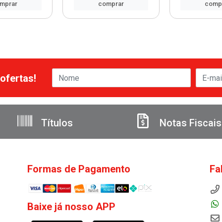
mprar
comprar
comp
ofertas!
Títulos
Notas Fiscais
Formas de Pagamento
Fa
Baixe já nosso APP