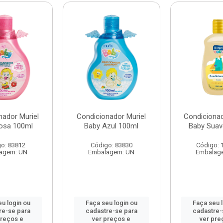
nador Muriel
Condicionador Muriel
Condicionad
osa 100ml
Baby Azul 100ml
Baby Suav
o: 83812
Código: 83830
Código: 
agem: UN
Embalagem: UN
Embalag
u login ou
Faça seu login ou
Faça seu 
re-se para
cadastre-se para
cadastre-
preços e
ver preços e
ver pre