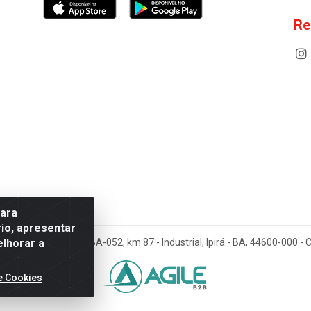
Re
para
io, apresentar
elhorar a
cos Antoneto LTDA - BA-052, km 87 - Industrial, Ipirá - BA, 44600-000 
e Cookies