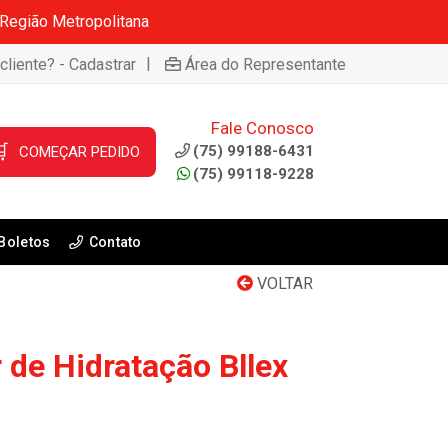
 Região Metropolitana
|
cliente? - Cadastrar
Área do Representante
Fale Conosco

(75) 99188-6431
COMEÇAR PEDIDO
(75) 99118-9228
Boletos
Contato
VOLTAR
 de Hidratação Bllex