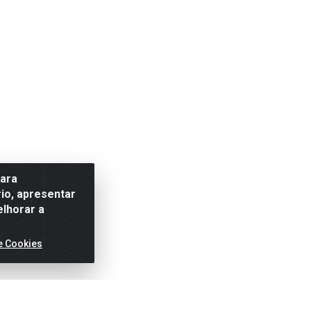
para
io, apresentar
elhorar a
e Cookies