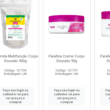
mita Multifunção Corpo
Parafina Creme Corpo
Paraf
Dourado 500g
Dourado 90g
D
Código: 121733
Código: 121751
C
Embalagem: UN
Embalagem: UN
E
Faça seu login ou
Faça seu login ou
Faç
cadastre-se para
cadastre-se para
ca
ver preços e
ver preços e
comprar
comprar