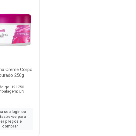
ina Creme Corpo
ourado 250g
ódigo: 121750
mbalagem: UN
a seu login ou
dastre-se para
ver preços e
comprar