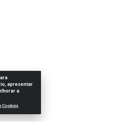
para
io, apresentar
elhorar a
e Cookies