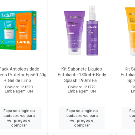
Pack Antioleosidade
Kit Sabonete Líquido
Kit S
ess Protetor Fps60 40g
Esfoliante 180ml + Body
Esfoli
+ Gel de Limp...
Splash 190ml Fa...
Spl
Código: 121220
Código: 121772
C
Embalagem: UN
Embalagem: UN
E
Faça seu login ou
Faça seu login ou
Faç
cadastre-se para
cadastre-se para
ca
ver preços e
ver preços e
comprar
comprar