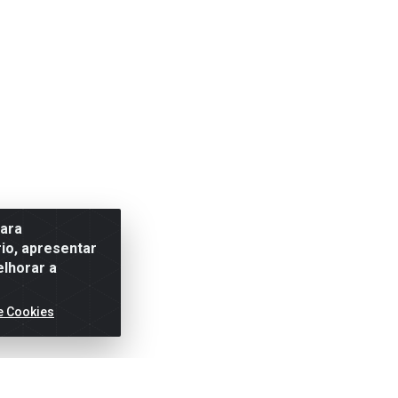
para
io, apresentar
elhorar a
e Cookies