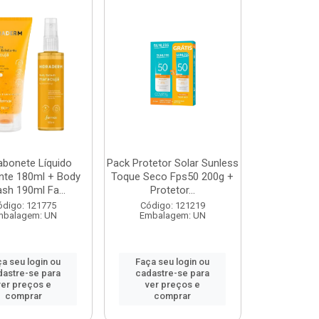
abonete Líquido
Pack Protetor Solar Sunless
ante 180ml + Body
Toque Seco Fps50 200g +
ash 190ml Fa...
Protetor...
ódigo: 121775
Código: 121219
mbalagem: UN
Embalagem: UN
a seu login ou
Faça seu login ou
dastre-se para
cadastre-se para
ver preços e
ver preços e
comprar
comprar