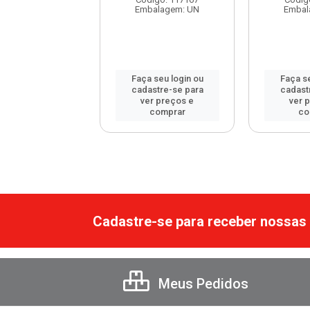
balagem: UN
Embalagem: UN
Embal
 seu login ou
Faça seu login ou
Faça se
astre-se para
cadastre-se para
cadast
er preços e
ver preços e
ver 
comprar
comprar
co
Cadastre-se para receber nossas 
Meus Pedidos