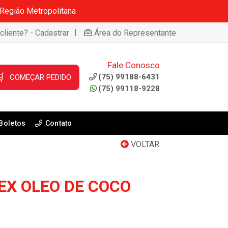
 Região Metropolitana
|
cliente? - Cadastrar
Área do Representante
Fale Conosco

(75) 99188-6431
COMEÇAR PEDIDO
(75) 99118-9228
Boletos
Contato
VOLTAR
EX OLEO DE COCO