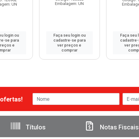
Embalagem: UN
agem: UN
Embalag
u login ou
Faça seu login ou
Faça seu 
re-se para
cadastre-se para
cadastre-
preços e
ver preços e
ver pre
mprar
comprar
comp
ofertas!
Títulos
Notas Fiscais