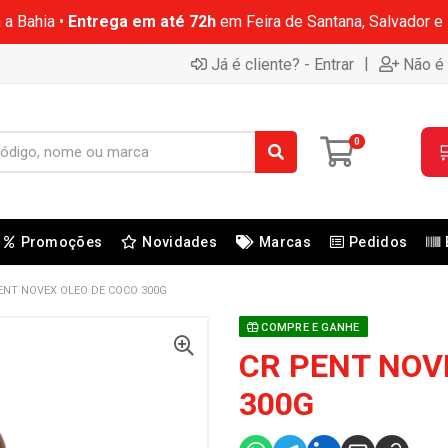
 a Bahia •
Entrega em até 72h
em Feira de Santana, Salvador e
|
Já é cliente? - Entrar
Não é 
0

Promoções
Novidades
Marcas
Pedidos
ENT NOVEX OLEO DE COCO 300G
COMPRE E GANHE
CR PENT NOV
300G