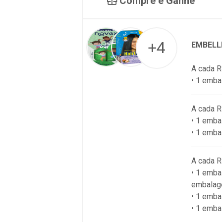
Compre e Ganhe
+4
EMBELL
A cada R
• 1 emba
A cada R
• 1 emb
• 1 emba
A cada R
• 1 emba
embalag
• 1 emb
• 1 emba