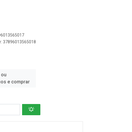
896013565017
er: 37896013565018
 ou
ços e comprar