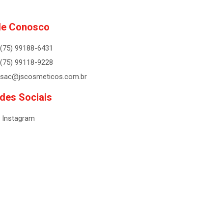
le Conosco
(75) 99188-6431
(75) 99118-9228
sac@jscosmeticos.com.br
des Sociais
Instagram