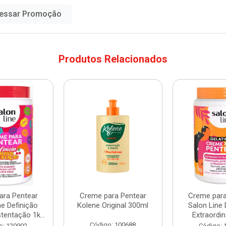
essar Promoção
Produtos Relacionados
ara Pentear
Creme para Pentear
Creme para
ne Definição
Kolene Original 300ml
Salon Line 
entação 1k...
Extraordin
Código: 100688
o: 120902
Código: 