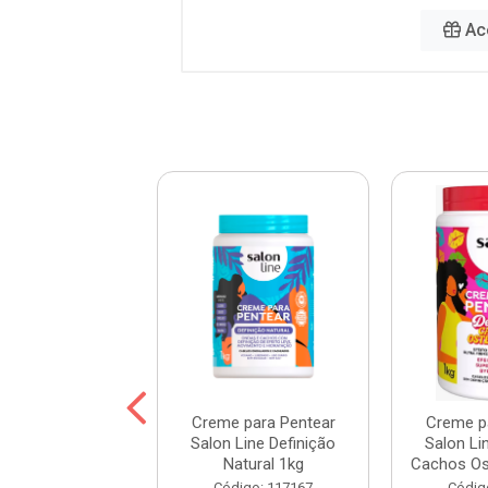
Ac
 para Pentear
Creme para Pentear
Creme p
Line Hidratação
Salon Line Definição
Salon Li
ofunda 1kg
Natural 1kg
Cachos Ost
digo: 103998
Código: 117167
Códig