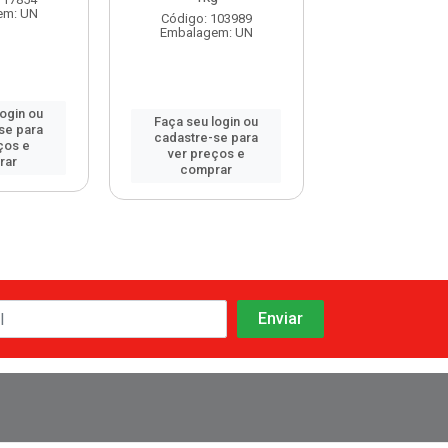
em: UN
Embalagem:
Código: 103989
Embalagem: UN
login ou
Faça seu log
Faça seu login ou
se para
cadastre-se 
cadastre-se para
ços e
ver preços
ver preços e
rar
comprar
comprar