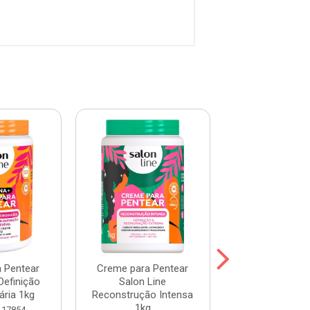
 Pentear
Creme para Pentear
Creme para P
Definição
Salon Line
Salon Line Hid
ária 1kg
Reconstrução Intensa
Profunda 
1kg
117854
Código: 103