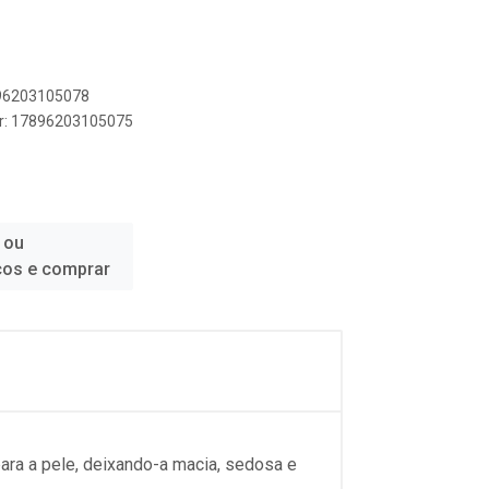
896203105078
er: 17896203105075
 ou
ços e comprar
para a pele, deixando-a macia, sedosa e