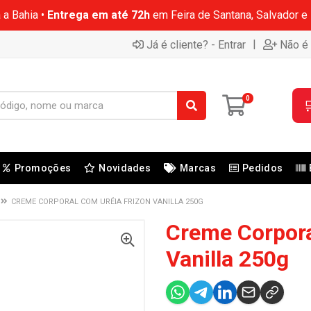
 a Bahia •
Entrega em até 72h
em Feira de Santana, Salvador e
|
Já é cliente? - Entrar
Não é 
0

Promoções
Novidades
Marcas
Pedidos
CREME CORPORAL COM URÉIA FRIZON VANILLA 250G
Creme Corpora
Vanilla 250g