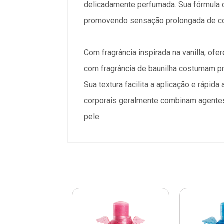
delicadamente perfumada. Sua fórmula c
promovendo sensação prolongada de co
Com fragrância inspirada na vanilla, o
com fragrância de baunilha costumam pr
Sua textura facilita a aplicação e ráp
corporais geralmente combinam agentes
pele.
RE E GANHE