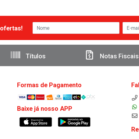
ofertas!
Títulos
Notas Fiscais
Formas de Pagamento
Fa
Baixe já nosso APP
Re