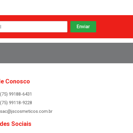
le Conosco
(75) 99188-6431
(75) 99118-9228
sac@jscosmeticos.com.br
des Sociais