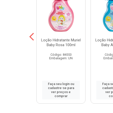
tante Corporal
Loção Hidratante Muriel
Loção Hidr
 Corpo Lavanda
Baby Rosa 100ml
Baby A
380ml
Código: 84553
Códig
digo: 115977
Embalagem: UN
Embal
balagem: UN
 seu login ou
Faça seu login ou
Faça se
astre-se para
cadastre-se para
cadast
er preços e
ver preços e
ver 
comprar
comprar
co