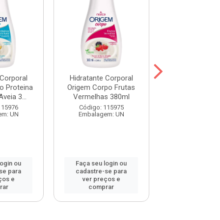
 Corporal
Hidratante Corporal
Hidratante Co
o Proteina
Origem Corpo Frutas
Origem Corpo 
Aveia 3...
Vermelhas 380ml
380ml
115976
Código: 115975
Código: 115
em: UN
Embalagem: UN
Embalagem:
login ou
Faça seu login ou
Faça seu log
se para
cadastre-se para
cadastre-se 
ços e
ver preços e
ver preços
rar
comprar
comprar