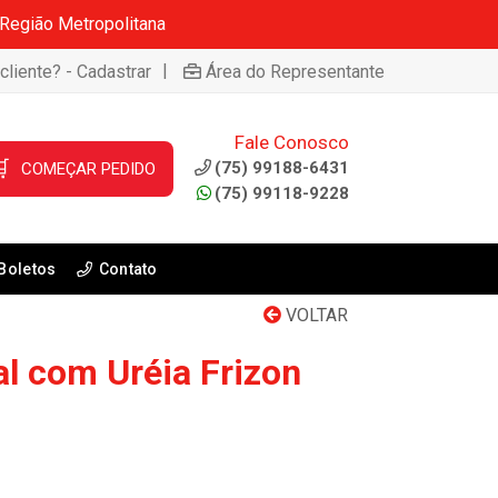
 Região Metropolitana
|
cliente? - Cadastrar
Área do Representante
Fale Conosco

(75) 99188-6431
COMEÇAR PEDIDO
(75) 99118-9228
Boletos
Contato
VOLTAR
l com Uréia Frizon