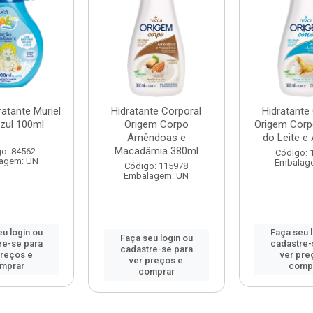
atante Muriel
Hidratante Corporal
Hidratante
zul 100ml
Origem Corpo
Origem Corp
Amêndoas e
do Leite e 
Macadâmia 380ml
o: 84562
Código: 
agem: UN
Embalag
Código: 115978
Embalagem: UN
u login ou
Faça seu 
Faça seu login ou
re-se para
cadastre-
cadastre-se para
preços e
ver pre
ver preços e
mprar
comp
comprar