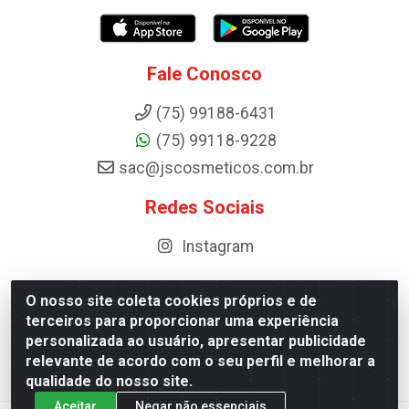
Fale Conosco
(75) 99188-6431
(75) 99118-9228
sac@jscosmeticos.com.br
Redes Sociais
Instagram
O nosso site coleta cookies próprios e de
terceiros para proporcionar uma experiência
Distribuidora de Cosméticos Antoneto LTDA - BA-052,
personalizada ao usuário, apresentar publicidade
km 87 - Industrial, Ipirá - BA, 44600-000 - CNPJ
relevante de acordo com o seu perfil e melhorar a
10.984.107/0001-75
qualidade do nosso site.
Aceitar
Negar não essenciais