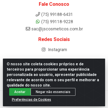
Fale Conosco
(75) 99188-6431
(75) 99118-9228
sac@jscosmeticos.com.br
Redes Sociais
Instagram
O nosso site coleta cookies próprios e de
terceiros para proporcionar uma experiência
Distribuidora de Cosméticos Antoneto LTDA - BA-052,
personalizada ao usuário, apresentar publicidade
km 87 - Industrial, Ipirá - BA, 44600-000 - CNPJ
relevante de acordo com o seu perfil e melhorar a
10.984.107/0001-75
qualidade do nosso site.
Aceitar
Negar não essenciais
Preferências de Cookies