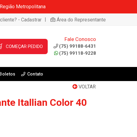
 Região Metropolitana
|
cliente? - Cadastrar
Área do Representante
Fale Conosco

(75) 99188-6431
COMEÇAR PEDIDO
(75) 99118-9228
Boletos
Contato
VOLTAR
te Itallian Color 40