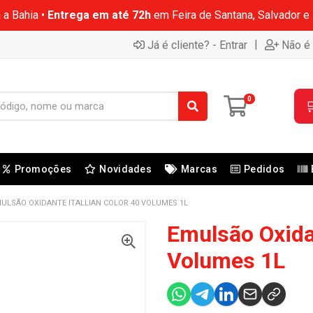
 a Bahia •
Entrega em até 72h
em Feira de Santana, Salvador e
|
Já é cliente? - Entrar
Não é 
0

Promoções
Novidades
Marcas
Pedidos
ULSÃO OXIDANTE ITALLIAN COLOR 40 VOLUMES 1L
Emulsão Oxidan
Volumes 1L