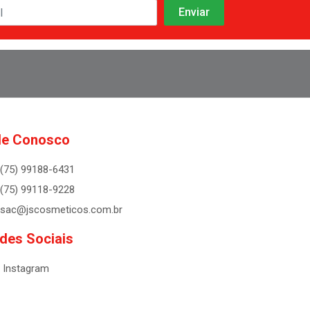
le Conosco
(75) 99188-6431
(75) 99118-9228
sac@jscosmeticos.com.br
des Sociais
Instagram