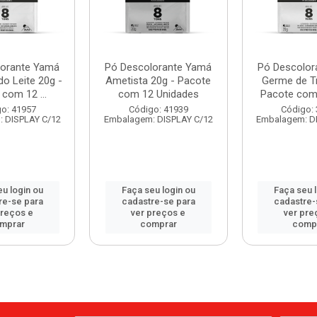
lorante Yamá
Pó Descolorante Yamá
Pó Descolor
do Leite 20g -
Ametista 20g - Pacote
Germe de Tr
com 12 ...
com 12 Unidades
Pacote com 
o: 41957
Código: 41939
Código:
 DISPLAY C/12
Embalagem: DISPLAY C/12
Embalagem: D
u login ou
Faça seu login ou
Faça seu 
re-se para
cadastre-se para
cadastre-
preços e
ver preços e
ver pre
mprar
comprar
comp