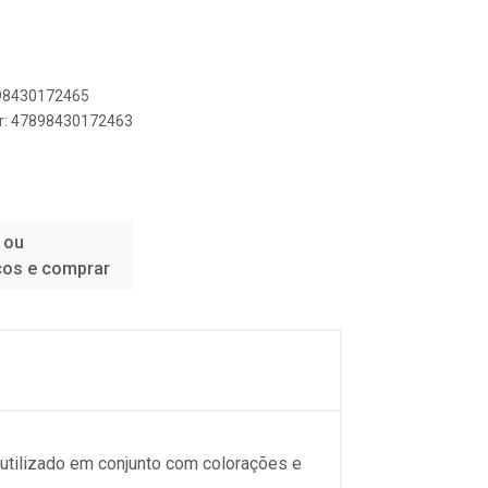
898430172465
er: 47898430172463
 ou
ços e comprar
 utilizado em conjunto com colorações e