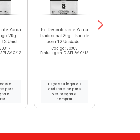
ante Yamá
Pó Descolorante Yamá
Pó Descoloran
igo 20g -
Tradicional 20g - Pacote
Camomila 20g -
12 Unid...
com 12 Unidade...
com 12 Uni
 30317
Código: 30308
Código: 30
ISPLAY C/12
Embalagem: DISPLAY C/12
Embalagem: DISP
login ou
Faça seu login ou
Faça seu log
se para
cadastre-se para
cadastre-se 
ços e
ver preços e
ver preços
rar
comprar
comprar