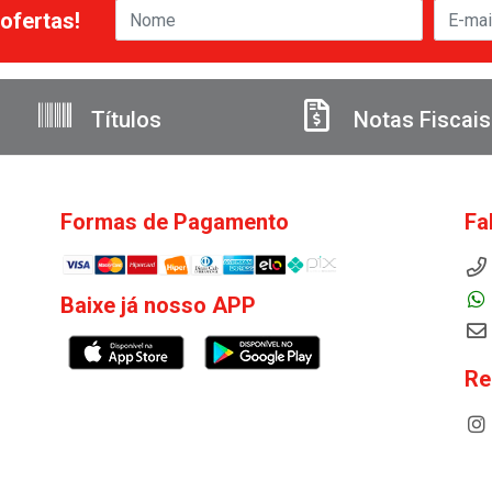
ofertas!
Títulos
Notas Fiscais
Formas de Pagamento
Fa
Baixe já nosso APP
Re