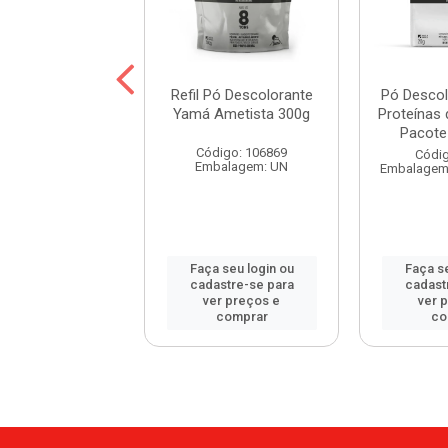
colorante Yamá
Refil Pó Descolorante
Pó Desco
la 20g - Pacote
Yamá Ametista 300g
Proteínas 
12 Unidades
Pacote 
Código: 106869
digo: 30282
Códig
Embalagem: UN
em: DISPLAY C/12
Embalagem:
 seu login ou
Faça seu login ou
Faça se
astre-se para
cadastre-se para
cadast
er preços e
ver preços e
ver 
comprar
comprar
co