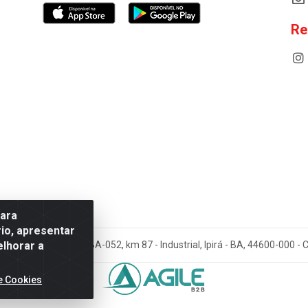
Re
para
io, apresentar
elhorar a
cos Antoneto LTDA - BA-052, km 87 - Industrial, Ipirá - BA, 44600-000 
e Cookies