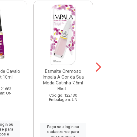
de Cavalo
Esmalte Cremoso
Esmalte Cr
at 10ml
Impala A Cor da Sua
Impala A Cor 
Moda Gatinha 7,5ml
Moda Tomate
Blist...
Bliste...
121683
em: UN
Código: 122130
Código: 122
Embalagem: UN
Embalagem:
login ou
Faça seu login ou
Faça seu log
se para
cadastre-se para
cadastre-se 
ços e
ver preços e
ver preços