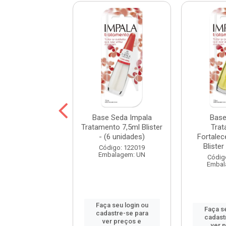
lte Cremoso
Base Seda Impala
Base
a A Cor da Sua
Tratamento 7,5ml Blister
Tra
Tomate 7,5ml
- (6 unidades)
Fortalec
Bliste...
Blister 
Código: 122019
Embalagem: UN
digo: 122080
Códig
balagem: UN
Embal
Faça seu login ou
 seu login ou
Faça se
cadastre-se para
astre-se para
cadast
ver preços e
er preços e
ver 