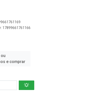
899661761169
er: 17899661761166
 ou
ços e comprar