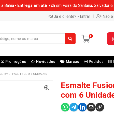
 a Bahia •
Entrega em até 72h
em Feira de Santana, Salvador e
|
Já é cliente? - Entrar
Não é 
0

Promoções
Novidades
Marcas
Pedidos
CO 8ML - PACOTE COM 6 UNIDADES
Esmalte Fusio
com 6 Unidad