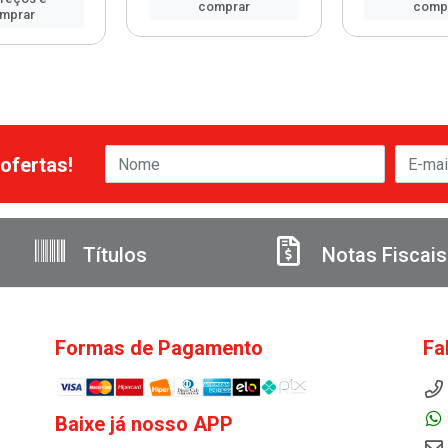
comprar
comp
mprar
ofertas!
Títulos
Notas Fiscais
Formas de Pagamento
Fa
Baixe já nosso APP