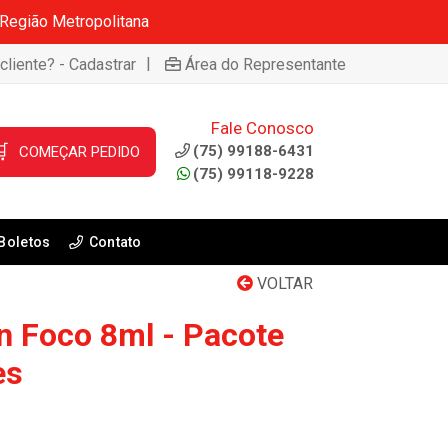
 Região Metropolitana
|
cliente? - Cadastrar
Área do Representante
Fale Conosco

(75) 99188-6431
COMEÇAR PEDIDO
(75) 99118-9228
Boletos
Contato
VOLTAR
n Foco 8ml - Pacote
es