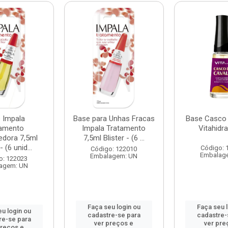
 Impala
Base para Unhas Fracas
Base Casco 
tamento
Impala Tratamento
Vitahidr
edora 7,5ml
7,5ml Blister - (6 ...
- (6 unid...
Código: 
Código: 122010
Embalag
Embalagem: UN
o: 122023
agem: UN
Faça seu login ou
Faça seu 
u login ou
cadastre-se para
cadastre-
re-se para
ver preços e
ver pre
preços e