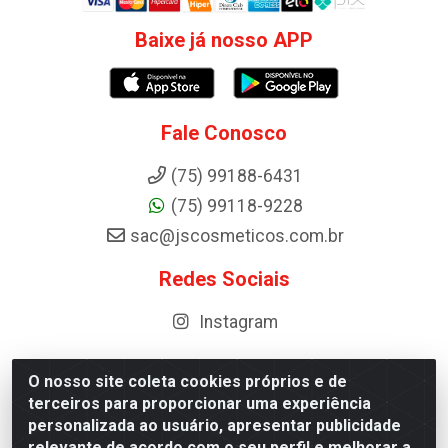
Baixe já nosso APP
Fale Conosco
(75) 99188-6431
(75) 99118-9228
sac@jscosmeticos.com.br
Redes Sociais
Instagram
O nosso site coleta cookies próprios e de
terceiros para proporcionar uma experiência
Distribuidora de Cosméticos Antoneto LTDA - BA-052,
personalizada ao usuário, apresentar publicidade
km 87 - Industrial, Ipirá - BA, 44600-000 - CNPJ
relevante de acordo com o seu perfil e melhorar a
10.984.107/0001-75