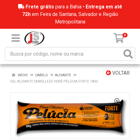
Frete grátis
para a Bahia •
Entrega em até
72h
em Feira de Santana, Salvador e Região
Metropolitana
0
VOLTAR
INÍCIO
CABELO
ALISANTE
GEL ALISANTE EMBELLEZE HENÊ PELÚCIA FORTE 180G