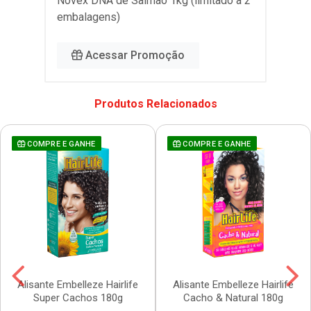
Novex DNA de Salmão 1kg (limitado a 2
embalagens)
Acessar Promoção
Produtos Relacionados
COMPRE E GANHE
COMPRE E GANHE
Alisante Embelleze Hairlife
Alisante Embelleze Hairlife
Super Cachos 180g
Cacho & Natural 180g