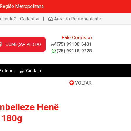
 Região Metropolitana
|
cliente? - Cadastrar
Área do Representante
Fale Conosco

(75) 99188-6431
COMEÇAR PEDIDO
(75) 99118-9228
Boletos
Contato
VOLTAR
Embelleze Henê
 180g