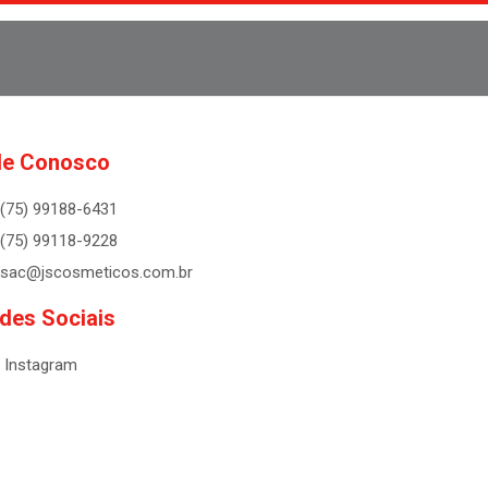
le Conosco
(75) 99188-6431
(75) 99118-9228
sac@jscosmeticos.com.br
des Sociais
Instagram