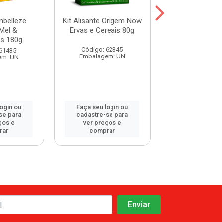
mbelleze
Kit Alisante Origem Now
Kit Alisante Or
 Mel &
Ervas e Cereais 80g
Flores e Frut
s 180g
Código: 62345
Código: 62
 61435
Embalagem: UN
Embalagem:
em: UN
login ou
Faça seu login ou
Faça seu log
se para
cadastre-se para
cadastre-se 
ços e
ver preços e
ver preços
rar
comprar
comprar