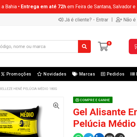
 a Bahia •
Entrega em até 72h
em Feira de Santana, Salvador e
|
Já é cliente? - Entrar
Não é 
0

Promoções
Novidades
Marcas
Pedidos
BELLEZE HENÊ PELÚCIA MÉDIO 180G
COMPRE E GANHE
Gel Alisante 
Pelúcia Médio