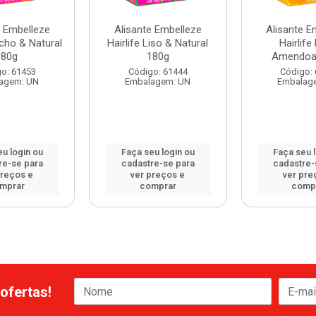
e Embelleze
Alisante Embelleze
Alisante E
acho & Natural
Hairlife Liso & Natural
Hairlife
180g
180g
Amendoa
o: 61453
Código: 61444
Código:
agem: UN
Embalagem: UN
Embalag
u login ou
Faça seu login ou
Faça seu 
re-se para
cadastre-se para
cadastre-
preços e
ver preços e
ver pre
mprar
comprar
comp
ofertas!