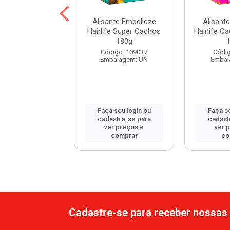
sante Origem Now
Alisante Embelleze
Alisant
s e Frutas 80g
Hairlife Super Cachos
Hairlife C
180g
digo: 62336
Código: 109037
Códig
balagem: UN
Embalagem: UN
Embal
 seu login ou
Faça seu login ou
Faça se
astre-se para
cadastre-se para
cadast
er preços e
ver preços e
ver 
comprar
comprar
co
Cadastre-se para receber nossas 