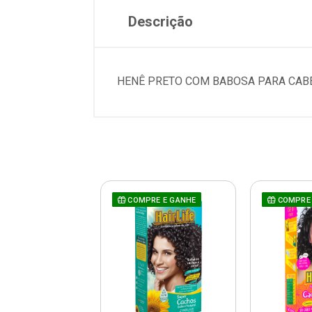
Descrição
HENÊ PRETO COM BABOSA PARA CABEL
RE E GANHE
COMPRE E GANHE
COMPRE 