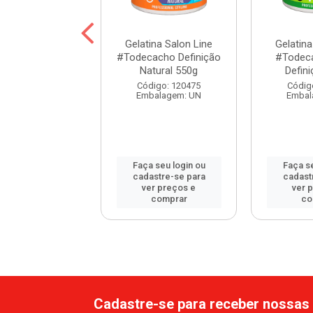
ina Salon Line
Gelatina Salon Line
Gelatina
ecacho Super
#Todecacho Definição
#Todec
finição 1kg
Natural 550g
Defin
digo: 113456
Código: 120475
Códig
balagem: UN
Embalagem: UN
Embal
 seu login ou
Faça seu login ou
Faça se
astre-se para
cadastre-se para
cadast
er preços e
ver preços e
ver 
comprar
comprar
co
Cadastre-se para receber nossas 