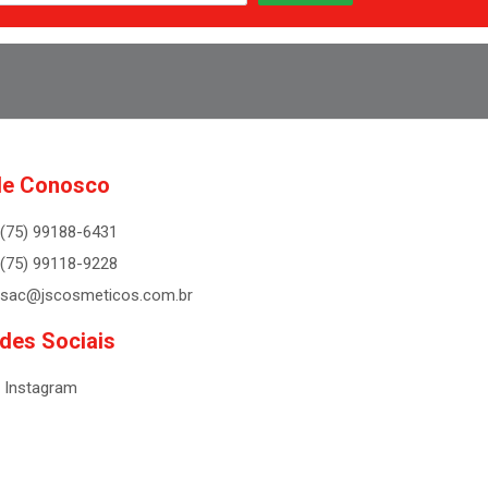
le Conosco
(75) 99188-6431
(75) 99118-9228
sac@jscosmeticos.com.br
des Sociais
Instagram