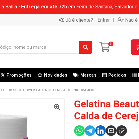
 a Bahia •
Entrega em até 72h
em Feira de Santana, Salvador e
|
Já é cliente? - Entrar
Não é 
0

Promoções
Novidades
Marcas
Pedidos
 COLOR SOUL POWER CALDA DE CEREJA DEFINIDORA 400G
Gelatina Beau
Calda de Cerej