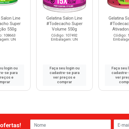
 Salon Line
Gelatina Salon Line
Gelatina S
acho Super
#Todecacho Super
#Todecac
ição 550g
Volume 550g
Ativador
o: 108663
Código: 107492
Código: 
agem: UN
Embalagem: UN
Embalag
u login ou
Faça seu login ou
Faça seu 
re-se para
cadastre-se para
cadastre-
preços e
ver preços e
ver pre
mprar
comprar
comp
ofertas!