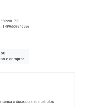
896509981703
er: 17896509946556
 ou
ços e comprar
 intensa e duradoura aos cabelos