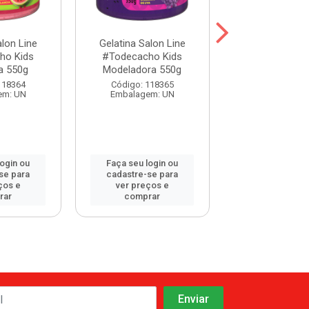
alon Line
Gelatina Salon Line
Gelatina Salo
ho Kids
#Todecacho Kids
#Todecacho 
a 550g
Modeladora 550g
Definição 
118364
Código: 118365
Código: 113
em: UN
Embalagem: UN
Embalagem:
login ou
Faça seu login ou
Faça seu log
se para
cadastre-se para
cadastre-se 
ços e
ver preços e
ver preços
rar
comprar
comprar