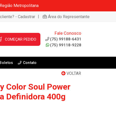
 Região Metropolitana
|
cliente? - Cadastrar
Área do Representante
Fale Conosco

(75) 99188-6431
COMEÇAR PEDIDO
(75) 99118-9228
Boletos
Contato
VOLTAR
ty Color Soul Power
a Definidora 400g