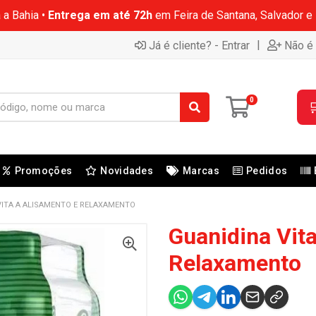
 a Bahia •
Entrega em até 72h
em Feira de Santana, Salvador e
|
Já é cliente? - Entrar
Não é 
0

Promoções
Novidades
Marcas
Pedidos
VITA A ALISAMENTO E RELAXAMENTO
Guanidina Vit
Relaxamento