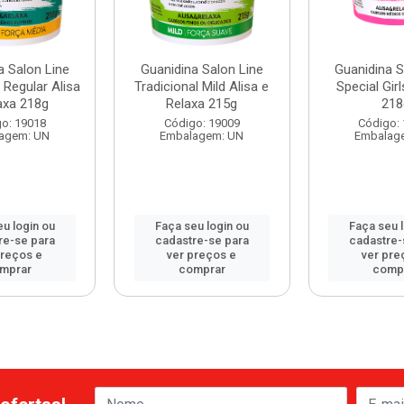
a Salon Line
Guanidina Salon Line
Guanidina S
 Regular Alisa
Tradicional Mild Alisa e
Special Gir
axa 218g
Relaxa 215g
218
o: 19018
Código: 19009
Código:
agem: UN
Embalagem: UN
Embalag
u login ou
Faça seu login ou
Faça seu 
re-se para
cadastre-se para
cadastre-
preços e
ver preços e
ver pre
mprar
comprar
comp