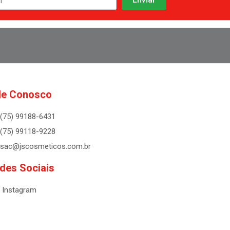
le Conosco
(75) 99188-6431
(75) 99118-9228
sac@jscosmeticos.com.br
des Sociais
Instagram