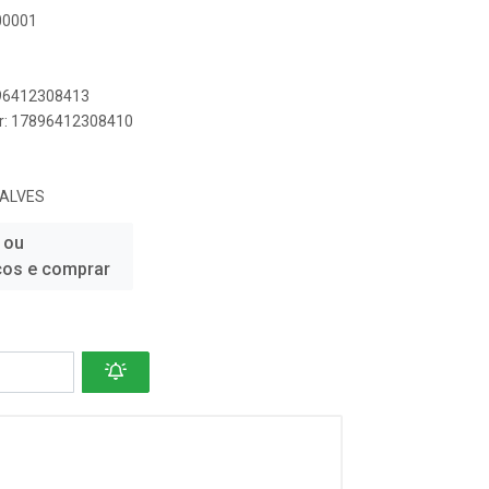
00001
896412308413
er: 17896412308410
CALVES
 ou
ços e comprar