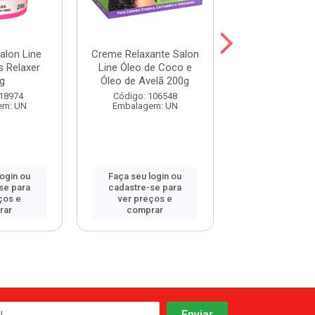
alon Line
Creme Relaxante Salon
Alisante e Re
ls Relaxer
Line Óleo de Coco e
Guanidina Aney
g
Óleo de Avelã 200g
240g
 18974
Código: 106548
Código: 112
em: UN
Embalagem: UN
Embalagem:
login ou
Faça seu login ou
Faça seu log
se para
cadastre-se para
cadastre-se 
ços e
ver preços e
ver preços
rar
comprar
comprar