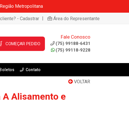
 Região Metropolitana
|
cliente? - Cadastrar
Área do Representante
Fale Conosco

(75) 99188-6431
COMEÇAR PEDIDO
(75) 99118-9228
Boletos
Contato
VOLTAR
a A Alisamento e