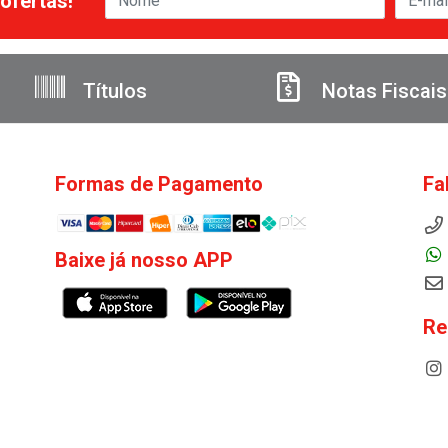
ofertas!
Títulos
Notas Fiscais
Formas de Pagamento
Fa
Baixe já nosso APP
Re