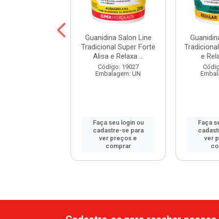
te e Relaxante
Guanidina Salon Line
Guanidin
ina Aney Marcia
Tradicional Super Forte
Tradicional
240g
Alisa e Relaxa ...
e Rel
digo: 112808
Código: 19027
Códig
balagem: UN
Embalagem: UN
Embal
 seu login ou
Faça seu login ou
Faça se
astre-se para
cadastre-se para
cadast
er preços e
ver preços e
ver 
comprar
comprar
co