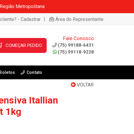
 Região Metropolitana
|
cliente? - Cadastrar
Área do Representante
Fale Conosco

(75) 99188-6431
COMEÇAR PEDIDO
(75) 99118-9228
Boletos
Contato
VOLTAR
nsiva Itallian
tt 1kg