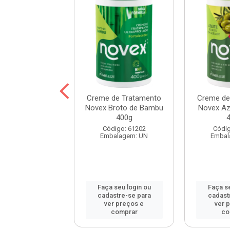
 Prohall Select
Creme de Tratamento
Creme de
ne 300ml
Novex Broto de Bambu
Novex Aze
400g
digo: 120172
Código: 61202
Códig
balagem: UN
Embalagem: UN
Embal
 seu login ou
Faça seu login ou
Faça se
astre-se para
cadastre-se para
cadast
er preços e
ver preços e
ver 
comprar
comprar
co