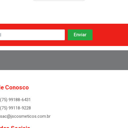
le Conosco
(75) 99188-6431
(75) 99118-9228
sac@jscosmeticos.com.br