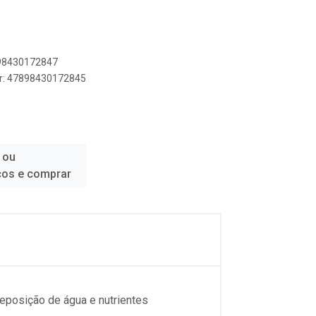
898430172847
er: 47898430172845
 ou
ços e comprar
 reposição de água e nutrientes