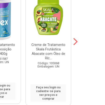
ratamento
Creme de Tratamento
Máscara Prohal
posição
Skala Frutástica
One 300
400g
Abacate com Óleo de
Ríc...
Código: 120
 61587
Embalagem:
em: UN
Código: 105068
Embalagem: UN
login ou
Faça seu log
Faça seu login ou
se para
cadastre-se 
cadastre-se para
ços e
ver preços
ver preços e
rar
comprar
comprar