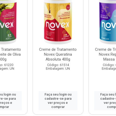
 Tratamento
Creme de Tratamento
Creme de T
ite de Oliva
Novex Queratina
Novex Re
400g
Absoluta 400g
Massa 
o: 61220
Código: 61514
Código:
agem: UN
Embalagem: UN
Embalag
u login ou
Faça seu login ou
Faça seu 
re-se para
cadastre-se para
cadastre-
preços e
ver preços e
ver pre
mprar
comprar
comp