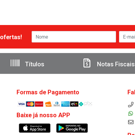
ofertas!
Títulos
Notas Fiscais
Formas de Pagamento
Fa
Baixe já nosso APP