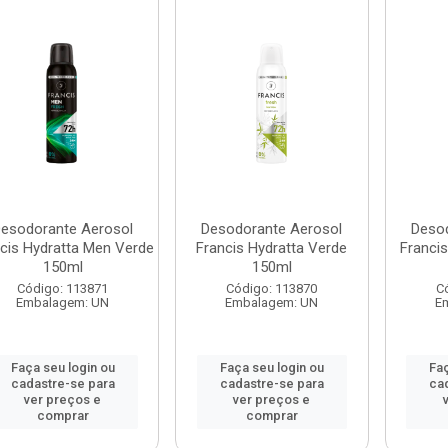
esodorante Aerosol
Desodorante Aerosol
Desod
cis Hydratta Men Verde
Francis Hydratta Verde
Franci
150ml
150ml
Código: 113871
Código: 113870
C
Embalagem: UN
Embalagem: UN
E
Faça seu login ou
Faça seu login ou
Faç
cadastre-se para
cadastre-se para
ca
ver preços e
ver preços e
comprar
comprar