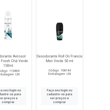
orante Aerosol
Desodorante Roll On Francis
s Fresh Chá Verde
Men Verde 50 ml
150ml
Código: 108144
ódigo: 113869
Embalagem: UN
mbalagem: UN
a seu login ou
Faça seu login ou
dastre-se para
cadastre-se para
ver preços e
ver preços e
comprar
comprar