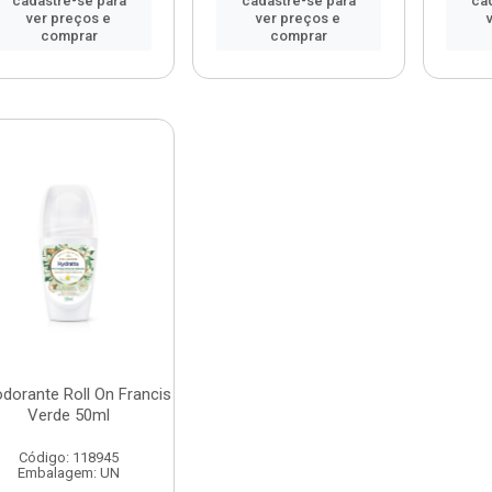
cadastre-se para
cadastre-se para
ca
ver preços e
ver preços e
comprar
comprar
dorante Roll On Francis
Verde 50ml
Código: 118945
Embalagem: UN