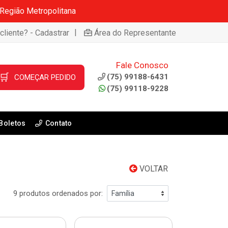
 Região Metropolitana
|
cliente? - Cadastrar
Área do Representante
Fale Conosco
🛒
(75) 99188-6431
COMEÇAR PEDIDO
(75) 99118-9228
Boletos
Contato
VOLTAR
9 produtos ordenados por: