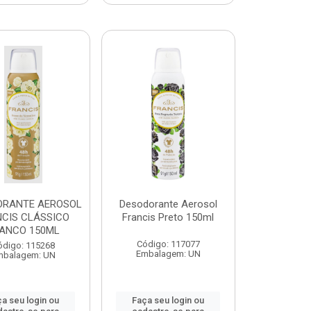
ORANTE AEROSOL
Desodorante Aerosol
CIS CLÁSSICO
Francis Preto 150ml
ANCO 150ML
Código: 117077
ódigo: 115268
Embalagem: UN
mbalagem: UN
a seu login ou
Faça seu login ou