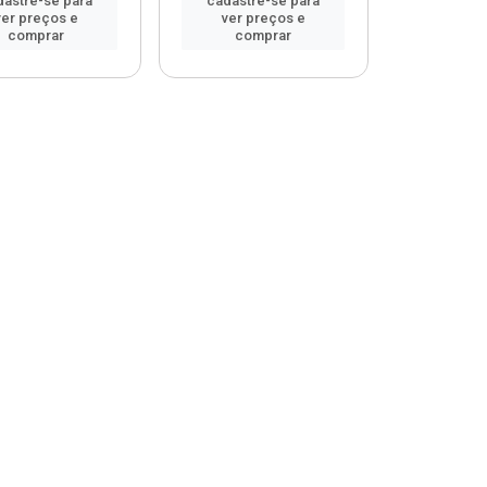
dastre-se para
cadastre-se para
ver preços e
ver preços e
comprar
comprar