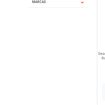
MARCAS
Deso
R