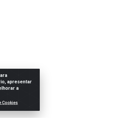
para
io, apresentar
elhorar a
e Cookies