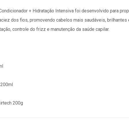
 + Condicionador + Hidratação Intensiva foi desenvolvido para pr
ciez dos fios, promovendo cabelos mais saudáveis, brilhantes e
ratação, controle do frizz e manutenção da saúde capilar.
ml
h 200ml
airtech 200g