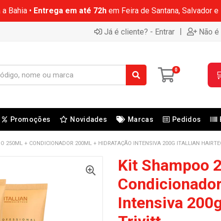
 a Bahia •
Entrega em até 72h
em Feira de Santana, Salvador e
|
Já é cliente? - Entrar
Não é 
0

Promoções
Novidades
Marcas
Pedidos
O 250ML + CONDICIONADOR 200ML + HIDRATAÇÃO INTENSIVA 200G ITALLIAN HAIRTE
Kit Shampoo 
Condicionador
Intensiva 200g