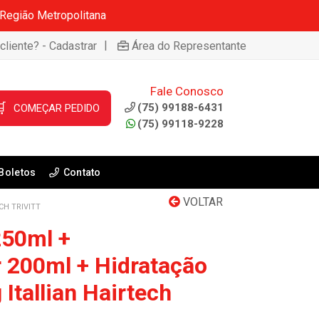
 Região Metropolitana
|
cliente? - Cadastrar
Área do Representante
Fale Conosco

(75) 99188-6431
COMEÇAR PEDIDO
(75) 99118-9228
Boletos
Contato
VOLTAR
CH TRIVITT
250ml +
 200ml + Hidratação
 Itallian Hairtech