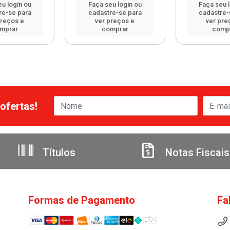
u login ou
Faça seu login ou
Faça seu 
re-se para
cadastre-se para
cadastre-
preços e
ver preços e
ver pre
mprar
comprar
comp
ofertas!
Títulos
Notas Fiscais
Formas de Pagamento
Fa