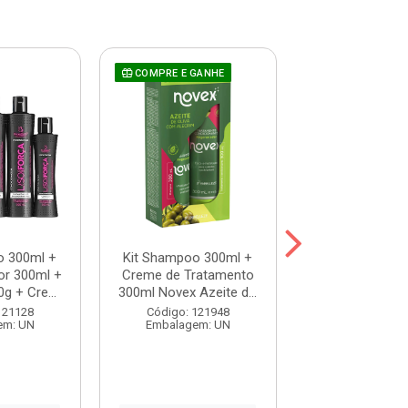
COMPRE E GANHE
o 300ml +
Kit Shampoo 300ml +
Kit Shampoo 3
or 300ml +
Creme de Tratamento
Condicionador 
g + Cre...
300ml Novex Azeite d...
Máscara 250g +
121128
Código: 121948
Código: 121
em: UN
Embalagem: UN
Embalagem: