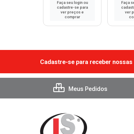
 seu login ou
Faça seu login ou
Faça se
astre-se para
cadastre-se para
cadast
er preços e
ver preços e
ver 
comprar
comprar
co
Cadastre-se para receber nossas 
Meus Pedidos