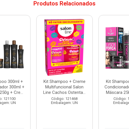
Produtos Relacionados
poo 300ml +
Kit Shampoo + Creme
Kit Shampo
ador 300ml +
Multifuncional Salon
Condicionad
50g + Cre...
Line Cachos Ostenta...
Máscara 250
o: 121100
Código: 121468
Código: 
agem: UN
Embalagem: UN
Embalag