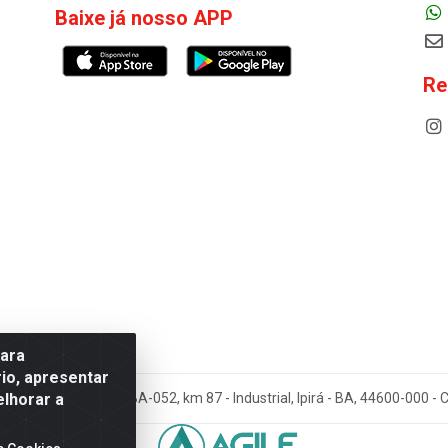
Baixe já nosso APP
Re
para
io, apresentar
elhorar a
cos Antoneto LTDA - BA-052, km 87 - Industrial, Ipirá - BA, 44600-000 