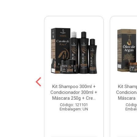
hampoo 300ml +
Kit Shampoo 300ml +
Kit Sham
ionador 300ml +
Condicionador 300ml +
Condicion
a 250g + Cre...
Máscara 250g + Cre...
Máscara 2
digo: 121099
Código: 121101
Códig
balagem: UN
Embalagem: UN
Embal