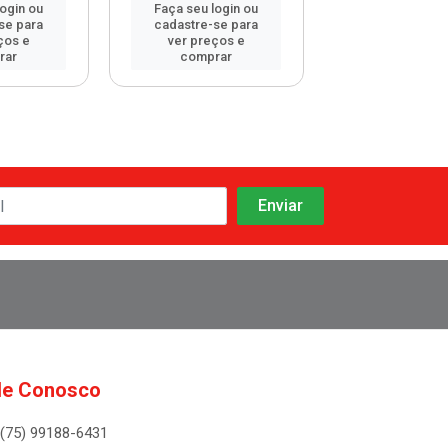
login ou
Faça seu login ou
Faça seu log
se para
cadastre-se para
cadastre-se 
ços e
ver preços e
ver preços
rar
comprar
comprar
le Conosco
(75) 99188-6431