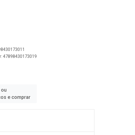
898430173011
er: 47898430173019
 ou
ços e comprar