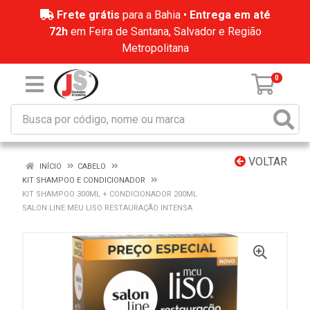
Frete grátis
para a Bahia •
Entrega em até
72h
em Feira de Santana, Salvador e Região
Metropolitana
0
VOLTAR
INÍCIO
CABELO
KIT SHAMPOO E CONDICIONADOR
KIT SHAMPOO 300ML + CONDICIONADOR 200ML
SALON LINE MEU LISO RESTAURAÇÃO INTENSA