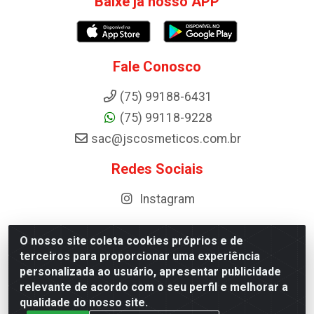
Baixe já nosso APP
Fale Conosco
(75) 99188-6431
(75) 99118-9228
sac@jscosmeticos.com.br
Redes Sociais
Instagram
O nosso site coleta cookies próprios e de
terceiros para proporcionar uma experiência
Distribuidora de Cosméticos Antoneto LTDA - BA-052,
personalizada ao usuário, apresentar publicidade
km 87 - Industrial, Ipirá - BA, 44600-000 - CNPJ
relevante de acordo com o seu perfil e melhorar a
10.984.107/0001-75
qualidade do nosso site.