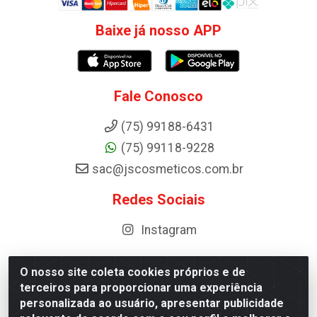
Baixe já nosso APP
Fale Conosco
(75) 99188-6431
(75) 99118-9228
sac@jscosmeticos.com.br
Redes Sociais
Instagram
O nosso site coleta cookies próprios e de
terceiros para proporcionar uma experiência
Distribuidora de Cosméticos Antoneto LTDA - BA-052,
personalizada ao usuário, apresentar publicidade
km 87 - Industrial, Ipirá - BA, 44600-000 - CNPJ