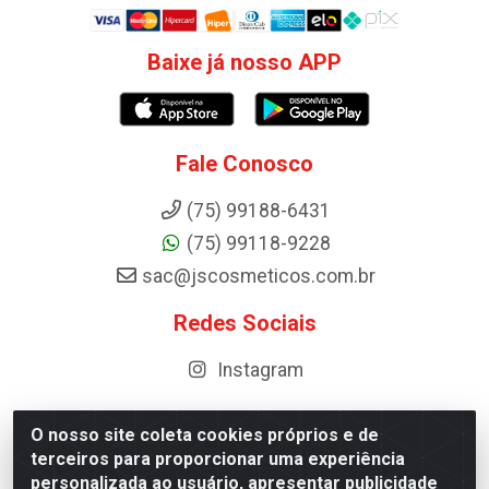
Baixe já nosso APP
Fale Conosco
(75) 99188-6431
(75) 99118-9228
sac@jscosmeticos.com.br
Redes Sociais
Instagram
O nosso site coleta cookies próprios e de
terceiros para proporcionar uma experiência
Distribuidora de Cosméticos Antoneto LTDA - BA-052,
personalizada ao usuário, apresentar publicidade
km 87 - Industrial, Ipirá - BA, 44600-000 - CNPJ