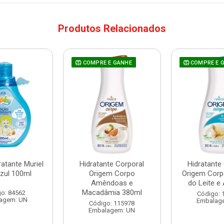
Produtos Relacionados
COMPRE E GANHE
COMPRE E 
atante Muriel
Hidratante Corporal
Hidratante
zul 100ml
Origem Corpo
Origem Corp
Amêndoas e
do Leite e 
Macadâmia 380ml
o: 84562
Código: 
agem: UN
Embalag
Código: 115978
Embalagem: UN