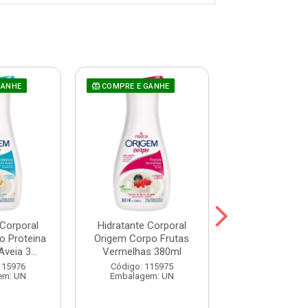
GANHE
COMPRE E GANHE
COMPRE E GAN
 Corporal
Hidratante Corporal
Hidratante Co
o Proteina
Origem Corpo Frutas
Origem Corpo 
Aveia 3...
Vermelhas 380ml
380ml
115976
Código: 115975
Código: 115
em: UN
Embalagem: UN
Embalagem: