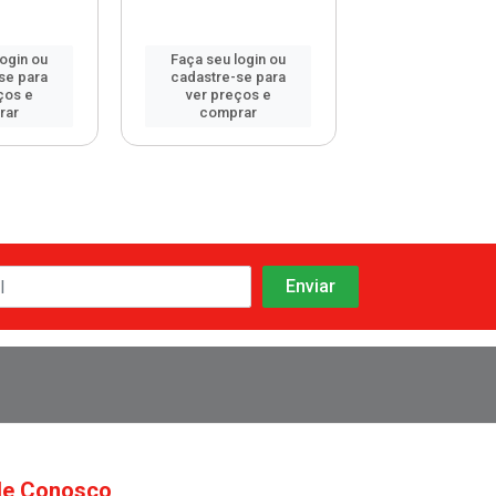
login ou
Faça seu login ou
Faça seu log
se para
cadastre-se para
cadastre-se 
ços e
ver preços e
ver preços
rar
comprar
comprar
le Conosco