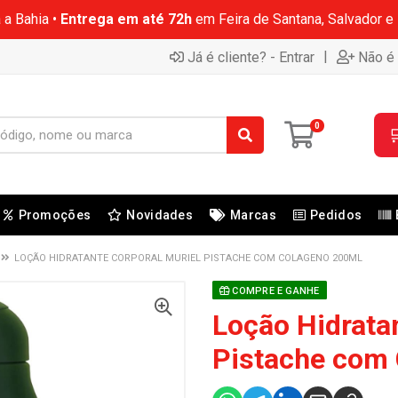
 a Bahia •
Entrega em até 72h
em Feira de Santana, Salvador e
|
Já é cliente? - Entrar
Não é 
0

Promoções
Novidades
Marcas
Pedidos
LOÇÃO HIDRATANTE CORPORAL MURIEL PISTACHE COM COLAGENO 200ML
COMPRE E GANHE
Loção Hidrata
Pistache com