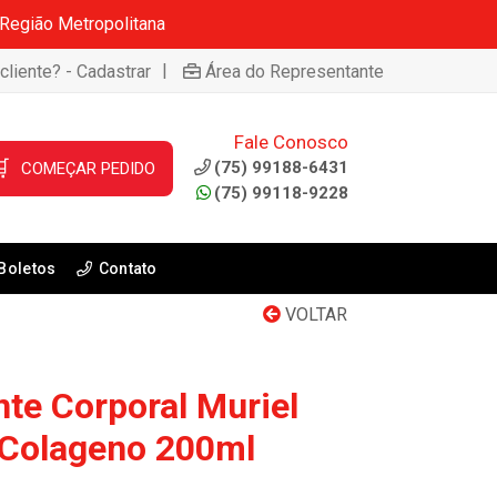
 Região Metropolitana
|
cliente? - Cadastrar
Área do Representante
Fale Conosco

(75) 99188-6431
COMEÇAR PEDIDO
(75) 99118-9228
Boletos
Contato
VOLTAR
nte Corporal Muriel
 Colageno 200ml