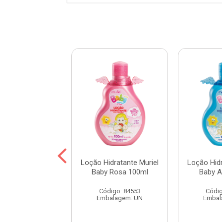
RE E GANHE
tante Corporal
Loção Hidratante Muriel
Loção Hidr
 Corpo Lavanda
Baby Rosa 100ml
Baby A
380ml
Código: 84553
Códig
digo: 115977
Embalagem: UN
Embal
balagem: UN