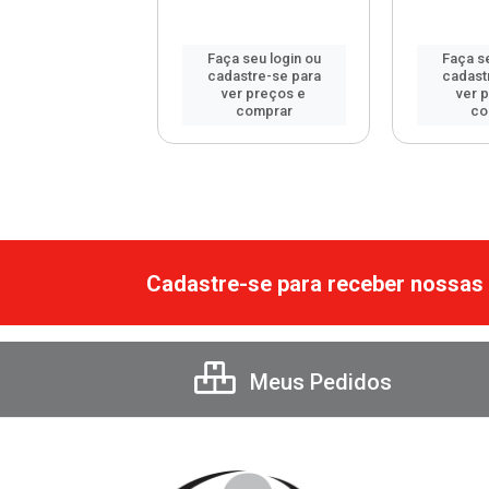
 seu login ou
Faça seu login ou
Faça se
astre-se para
cadastre-se para
cadast
er preços e
ver preços e
ver 
comprar
comprar
co
Cadastre-se para receber nossas 
Meus Pedidos