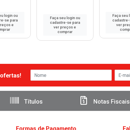
u login ou
Faça seu 
Faça seu login ou
re-se para
cadastre-
cadastre-se para
preços e
ver pre
ver preços e
mprar
comp
comprar
ofertas!
Títulos
Notas Fiscais
Formas de Pagamento
Fa