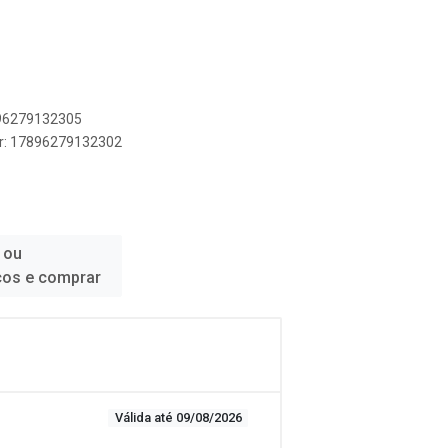
896279132305
er: 17896279132302
 ou
ços e comprar
Válida até 09/08/2026