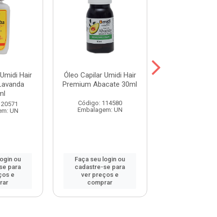
 Umidi Hair
Óleo Capilar Umidi Hair
Óleo Capilar Um
Lavanda
Premium Abacate 30ml
Premium Babo
ml
Código: 114580
Código: 114
120571
Embalagem: UN
Embalagem:
em: UN
login ou
Faça seu login ou
Faça seu log
se para
cadastre-se para
cadastre-se 
ços e
ver preços e
ver preços
rar
comprar
comprar