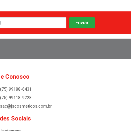
le Conosco
(75) 99188-6431
(75) 99118-9228
sac@jscosmeticos.com.br
des Sociais