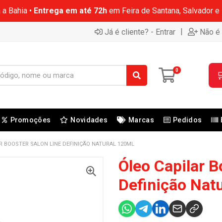
 a Bahia •
Entrega em até 72h
em Feira de Santana, Salvador e
|
Já é cliente? - Entrar
Não é 
0

Promoções
Novidades
Marcas
Pedidos
R BOOSTER SALON LINE DEFINIÇÃO NATURAL 120ML
Óleo Capilar B
Definição Nat