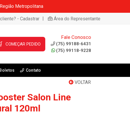
 Região Metropolitana
|
cliente? - Cadastrar
Área do Representante
Fale Conosco

(75) 99188-6431
COMEÇAR PEDIDO
(75) 99118-9228
Boletos
Contato
VOLTAR
ooster Salon Line
ural 120ml