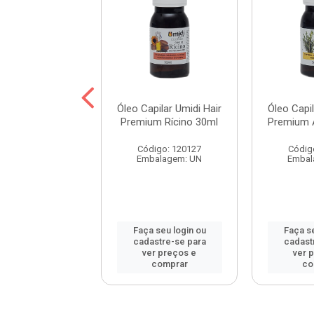
pilar Umidi Hair
Óleo Capilar Umidi Hair
Óleo Capil
m Babosa 30ml
Premium Rícino 30ml
Premium 
digo: 114582
Código: 120127
Códig
balagem: UN
Embalagem: UN
Embal
 seu login ou
Faça seu login ou
Faça se
astre-se para
cadastre-se para
cadast
er preços e
ver preços e
ver 
comprar
comprar
co