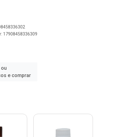
908458336302
er: 17908458336309
 ou
ços e comprar