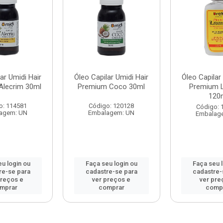
ar Umidi Hair
Óleo Capilar Umidi Hair
Óleo Capilar
Alecrim 30ml
Premium Coco 30ml
Premium 
120
o: 114581
Código: 120128
Código: 
agem: UN
Embalagem: UN
Embalag
u login ou
Faça seu login ou
Faça seu 
re-se para
cadastre-se para
cadastre-
preços e
ver preços e
ver pre
mprar
comprar
comp