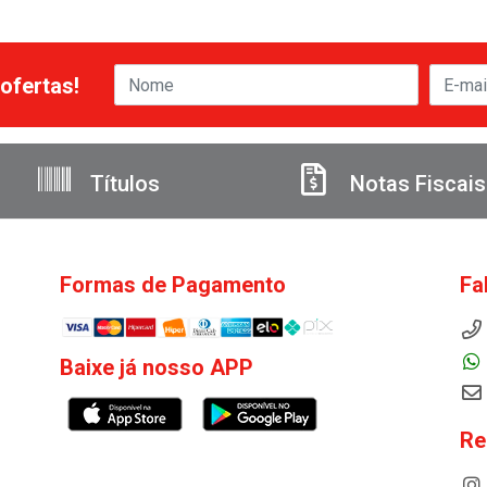
ofertas!
Títulos
Notas Fiscais
Formas de Pagamento
Fa
Baixe já nosso APP
Re