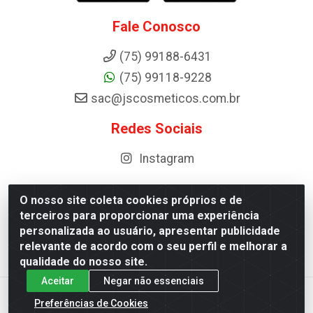
Fale Conosco
(75) 99188-6431
(75) 99118-9228
sac@jscosmeticos.com.br
Redes Sociais
Instagram
O nosso site coleta cookies próprios e de
terceiros para proporcionar uma experiência
Distribuidora de Cosméticos Antoneto LTDA - BA-052,
personalizada ao usuário, apresentar publicidade
km 87 - Industrial, Ipirá - BA, 44600-000 - CNPJ
relevante de acordo com o seu perfil e melhorar a
10.984.107/0001-75
qualidade do nosso site.
Aceitar
Negar não essenciais
Preferências de Cookies